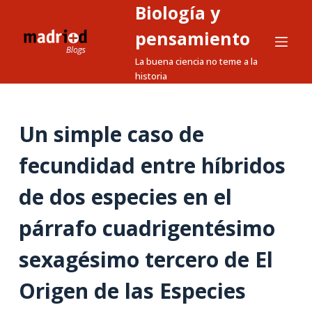
Biología y
S
a
pensamiento
l
La buena ciencia no teme a la
t
historia
a
r
a
Un simple caso de
l
fecundidad entre híbridos
c
o
de dos especies en el
n
t
párrafo cuadrigentésimo
e
n
sexagésimo tercero de El
i
Origen de las Especies
d
o