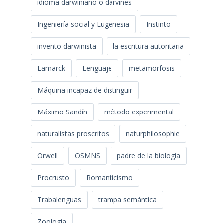
idioma darwiniano o darvinés
Ingeniería social y Eugenesia
Instinto
invento darwinista
la escritura autoritaria
Lamarck
Lenguaje
metamorfosis
Máquina incapaz de distinguir
Máximo Sandín
método experimental
naturalistas proscritos
naturphilosophie
Orwell
OSMNS
padre de la biología
Procrusto
Romanticismo
Trabalenguas
trampa semántica
Zoología