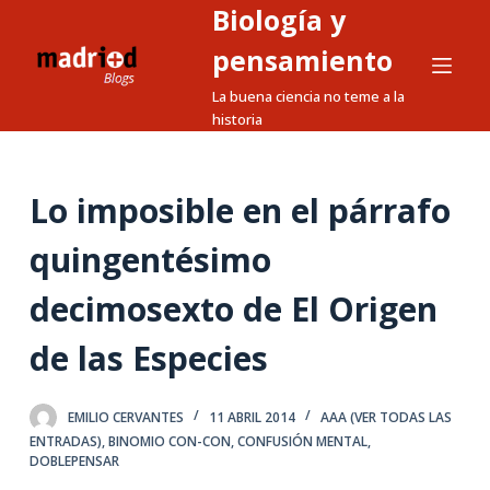
Biología y
S
a
pensamiento
l
La buena ciencia no teme a la
t
historia
a
r
a
Lo imposible en el párrafo
l
quingentésimo
c
o
decimosexto de El Origen
n
t
de las Especies
e
n
EMILIO CERVANTES
11 ABRIL 2014
AAA (VER TODAS LAS
i
ENTRADAS)
,
BINOMIO CON-CON
,
CONFUSIÓN MENTAL
,
d
DOBLEPENSAR
o