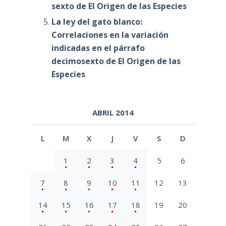
sexto de El Origen de las Especies
La ley del gato blanco:
Correlaciones en la variación
indicadas en el párrafo
decimosexto de El Origen de las
Especies
ABRIL 2014
L
M
X
J
V
S
D
1
2
3
4
5
6
7
8
9
10
11
12
13
14
15
16
17
18
19
20