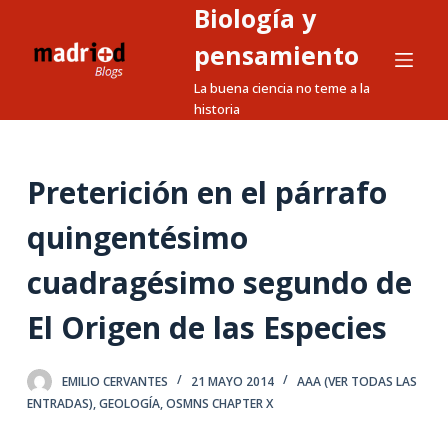
Biología y
S
a
pensamiento
l
La buena ciencia no teme a la
t
historia
a
r
a
Preterición en el párrafo
l
quingentésimo
c
o
cuadragésimo segundo de
n
t
El Origen de las Especies
e
n
EMILIO CERVANTES
21 MAYO 2014
AAA (VER TODAS LAS
i
ENTRADAS)
,
GEOLOGÍA
,
OSMNS CHAPTER X
d
o