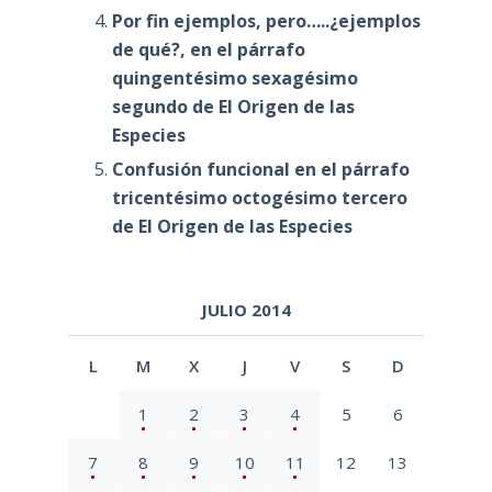
Por fin ejemplos, pero…..¿ejemplos
de qué?, en el párrafo
quingentésimo sexagésimo
segundo de El Origen de las
Especies
Confusión funcional en el párrafo
tricentésimo octogésimo tercero
de El Origen de las Especies
JULIO 2014
L
M
X
J
V
S
D
1
2
3
4
5
6
7
8
9
10
11
12
13