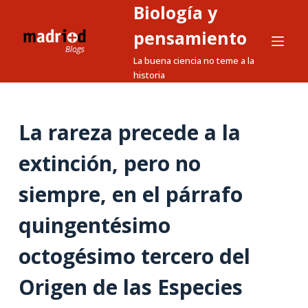
Biología y
S
a
pensamiento
l
La buena ciencia no teme a la
t
historia
a
r
a
La rareza precede a la
l
extinción, pero no
c
o
siempre, en el párrafo
n
t
quingentésimo
e
n
octogésimo tercero del
i
Origen de las Especies
d
o