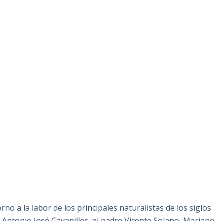
orno a la labor de los principales naturalistas de los siglos
 Antonio José Cavanilles, el padre Vicente Solano, Mariano