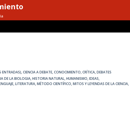
miento
ia
S ENTRADAS)
,
CIENCIA A DEBATE
,
CONOCIMIENTO
,
CRÍTICA
,
DEBATES
IA DE LA BIOLOGIA
,
HISTORIA NATURAL
,
HUMANISMO
,
IDEAS
,
ENGUAJE
,
LITERATURA
,
MÉTODO CIENTÍFICO
,
MITOS Y LEYENDAS DE LA CIENCIA
,