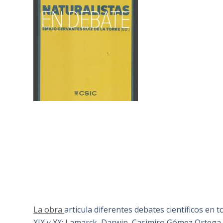
La obra
articula diferentes debates científicos en t
XIX y XX: Lamarck, Darwin, Casimiro Gómez Ortega,