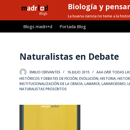
Biología y pensa
S
a
La buena ciencia no teme a la histor
l
Blogs madri+d
Portada Blog
t
a
r
a
Naturalistas en Debate
l
c
EMILIO CERVANTES
16 JULIO 2015
AAA (VER TODAS LA
o
HISTÓRICOS Y DEBATES DE FICCIÓN
,
EVOLUCIÓN
,
HISTORIA
,
HISTOR
n
INSTITUCIONALIZACIÓN DE LA CIENCIA
,
LAMARCK
,
LAMARCKISMO
,
L
t
NATURALISTAS PROSCRITOS
e
n
i
d
o