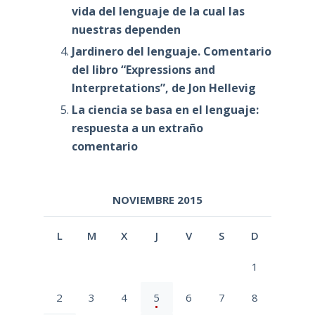
vida del lenguaje de la cual las
nuestras dependen
Jardinero del lenguaje. Comentario
del libro “Expressions and
Interpretations”, de Jon Hellevig
La ciencia se basa en el lenguaje:
respuesta a un extraño
comentario
NOVIEMBRE 2015
L
M
X
J
V
S
D
1
2
3
4
5
6
7
8