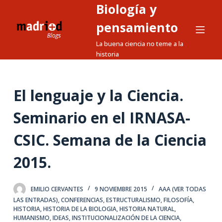
Biología y
S
a
pensamiento
l
La buena ciencia no teme a la
t
historia
a
r
a
El lenguaje y la Ciencia.
l
Seminario en el IRNASA-
c
o
CSIC. Semana de la Ciencia
n
t
2015.
e
n
EMILIO CERVANTES
9 NOVIEMBRE 2015
AAA (VER TODAS
i
LAS ENTRADAS)
,
CONFERENCIAS
,
ESTRUCTURALISMO
,
FILOSOFÍA
,
d
HISTORIA
,
HISTORIA DE LA BIOLOGIA
,
HISTORIA NATURAL
,
o
HUMANISMO
,
IDEAS
,
INSTITUCIONALIZACIÓN DE LA CIENCIA
,