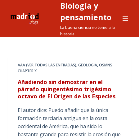
Biología y
S
a
pensamiento
l
La buena ciencia no teme a la
t
historia
a
r
a
l
AAA (VER TODAS LAS ENTRADAS)
,
GEOLOGÍA
,
OSMNS
CHAPTER X
c
o
Añadiendo sin demostrar en el
n
párrafo quingentésimo trigésimo
octavo de El Origen de las Especies
t
e
El autor dice: Puedo añadir que la única
n
formación terciaria antigua en la costa
i
occidental de América, que ha sido lo
d
bastante grande para resistir la erosión que
o