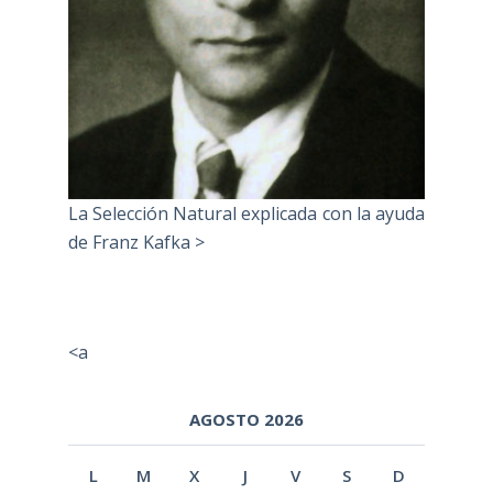
La Selección Natural explicada con la ayuda
de Franz Kafka >
<a
AGOSTO 2026
L
M
X
J
V
S
D