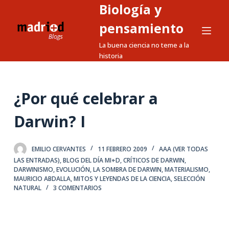
Biología y
S
a
pensamiento
l
La buena ciencia no teme a la
t
historia
a
r
a
¿Por qué celebrar a
l
Darwin? I
c
o
n
EMILIO CERVANTES
11 FEBRERO 2009
AAA (VER TODAS
t
LAS ENTRADAS)
,
BLOG DEL DÍA MI+D
,
CRÍTICOS DE DARWIN
,
DARWINISMO
,
EVOLUCIÓN
,
LA SOMBRA DE DARWIN
,
MATERIALISMO
,
e
MAURICIO ABDALLA
,
MITOS Y LEYENDAS DE LA CIENCIA
,
SELECCIÓN
n
NATURAL
3 COMENTARIOS
i
d
o