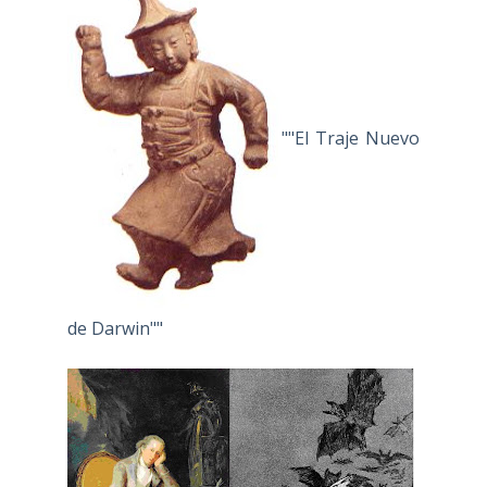
""El Traje Nuevo
de Darwin""