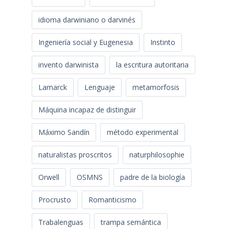
idioma darwiniano o darvinés
Ingeniería social y Eugenesia
Instinto
invento darwinista
la escritura autoritaria
Lamarck
Lenguaje
metamorfosis
Máquina incapaz de distinguir
Máximo Sandín
método experimental
naturalistas proscritos
naturphilosophie
Orwell
OSMNS
padre de la biología
Procrusto
Romanticismo
Trabalenguas
trampa semántica