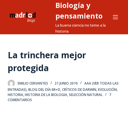
Biología y
S
a
pensamiento
l
La buena ciencia no teme a la
t
historia
a
r
a
La trinchera mejor
l
protegida
c
o
n
EMILIO CERVANTES
21 JUNIO 2010
AAA (VER TODAS LAS
t
ENTRADAS)
,
BLOG DEL DÍA MI+D
,
CRÍTICOS DE DARWIN
,
EVOLUCIÓN
,
HISTORIA
,
HISTORIA DE LA BIOLOGIA
,
SELECCIÓN NATURAL
7
e
COMENTARIOS
n
i
d
o