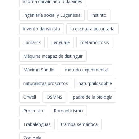
idioma darwiniano o darvinés
Ingeniería social y Eugenesia
Instinto
invento darwinista
la escritura autoritaria
Lamarck
Lenguaje
metamorfosis
Máquina incapaz de distinguir
Máximo Sandín
método experimental
naturalistas proscritos
naturphilosophie
Orwell
OSMNS
padre de la biología
Procrusto
Romanticismo
Trabalenguas
trampa semántica
Zoología