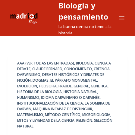
Biología y
S
a
pensamiento
l
La buena ciencia no teme a la
t
historia
a
r
a
l
AAA (VER TODAS LAS ENTRADAS)
,
BIOLOGÍA
,
CIENCIA A
DEBATE
,
CLAUDE BERNARD
,
CONOCIMIENTO
,
CREENCIA
,
c
DARWINISMO
,
DEBATES HISTÓRICOS Y DEBATES DE
o
FICCIÓN
,
DOGMAS
,
EL PÁRRAFO MONUMENTAL
,
n
EVOLUCIÓN
,
FILOSOFÍA
,
FRAUDE
,
GENERAL
,
GENÉTICA
,
HISTORIA DE LA BIOLOGIA
,
HISTORIA NATURAL
,
t
HUMANISMO
,
IDIOMA DARWINIANO O DARVINÉS
,
e
INSTITUCIONALIZACIÓN DE LA CIENCIA
,
LA SOMBRA DE
n
DARWIN
,
MÁQUINA INCAPAZ DE DISTINGUIR
,
MATERIALISMO
,
MÉTODO CIENTÍFICO
,
MICROBIOLOGIA
,
i
MITOS Y LEYENDAS DE LA CIENCIA
,
RELIGIÓN
,
SELECCIÓN
d
NATURAL
o