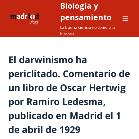
Biología y
S
a
pensamiento
l
La buena ciencia no teme a la
t
historia
a
r
a
El darwinismo ha
l
periclitado. Comentario de
c
o
un libro de Oscar Hertwig
n
t
por Ramiro Ledesma,
e
n
publicado en Madrid el 1
i
de abril de 1929
d
o