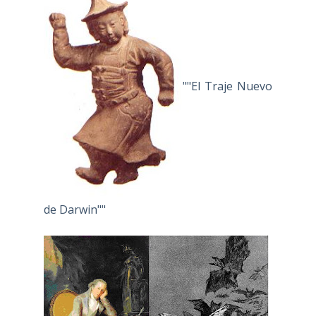
""El Traje Nuevo
de Darwin""