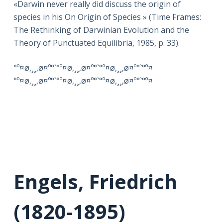
«Darwin never really did discuss the origin of
species in his On Origin of Species » (Time Frames:
The Rethinking of Darwinian Evolution and the
Theory of Punctuated Equilibria, 1985, p. 33).
°º¤ø,¸¸,ø¤º°`°º¤ø,¸¸,ø¤º°`°º¤ø,¸¸,ø¤º°`°º¤
°º¤ø,¸¸,ø¤º°`°º¤ø,¸¸,ø¤º°`°º¤ø,¸¸,ø¤º°`°º¤
Engels, Friedrich
(1820-1895)