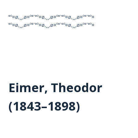
°º¤ø,¸¸,ø¤º°`°º¤ø,¸¸,ø¤º°`°º¤ø,¸¸,ø¤º°`°º¤
°º¤ø,¸¸,ø¤º°`°º¤ø,¸¸,ø¤º°`°º¤ø,¸¸,ø¤º°`°º¤
Eimer, Theodor
(1843–1898)