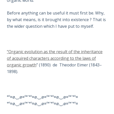
organic world.
Before anything can be useful it must first be. Why,
by what means, is it brought into existence ? That is
the wider question which I have put to myself.
“Organic evolution as the result of the inheritance
of acquired characters according to the laws of
organic growth
” (1890) de Theodor Eimer (1843–
1898).
°º¤ø,¸¸,ø¤º°`°º¤ø,¸¸,ø¤º°`°º¤ø,¸¸,ø¤º°`°º¤
°º¤ø,¸¸,ø¤º°`°º¤ø,¸¸,ø¤º°`°º¤ø,¸¸,ø¤º°`°º¤