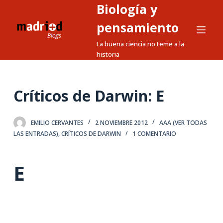
Biología y
S
a
pensamiento
l
La buena ciencia no teme a la
t
historia
a
r
a
Críticos de Darwin: E
l
c
EMILIO CERVANTES
2 NOVIEMBRE 2012
AAA (VER TODAS
o
LAS ENTRADAS)
,
CRÍTICOS DE DARWIN
1 COMENTARIO
n
t
E
e
n
i
d
o