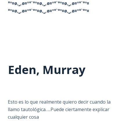
°º¤ø,¸¸,ø¤º°`°º¤ø,¸¸,ø¤º°`°º¤ø,¸¸,ø¤º°`°º¤
°º¤ø,¸¸,ø¤º°`°º¤ø,¸¸,ø¤º°`°º¤ø,¸¸,ø¤º°`°º¤
Eden, Murray
Esto es lo que realmente quiero decir cuando la
llamo tautológica…..Puede ciertamente explicar
cualquier cosa