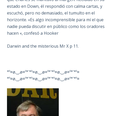
estado en Down, él respondió con calma cartas, y
escuchó, pero no demasiado, el tumulto en el
horizonte. «Es algo incomprensible para mí el que
nadie pueda discutir en público como los oradores
hacen «, confesó a Hooker
Darwin and the misterious Mr X p 11.
°º¤ø,¸¸,ø¤º°`°º¤ø,¸¸,ø¤º°`°º¤ø,¸¸,ø¤º°`°º¤
°º¤ø,¸¸,ø¤º°`°º¤ø,¸¸,ø¤º°`°º¤ø,¸¸,ø¤º°`°º¤