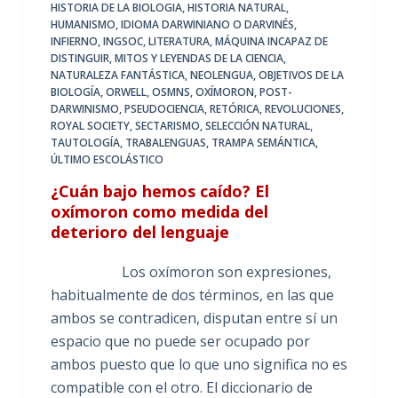
HISTORIA DE LA BIOLOGIA
,
HISTORIA NATURAL
,
HUMANISMO
,
IDIOMA DARWINIANO O DARVINÉS
,
INFIERNO
,
INGSOC
,
LITERATURA
,
MÁQUINA INCAPAZ DE
DISTINGUIR
,
MITOS Y LEYENDAS DE LA CIENCIA
,
NATURALEZA FANTÁSTICA
,
NEOLENGUA
,
OBJETIVOS DE LA
BIOLOGÍA
,
ORWELL
,
OSMNS
,
OXÍMORON
,
POST-
DARWINISMO
,
PSEUDOCIENCIA
,
RETÓRICA
,
REVOLUCIONES
,
ROYAL SOCIETY
,
SECTARISMO
,
SELECCIÓN NATURAL
,
TAUTOLOGÍA
,
TRABALENGUAS
,
TRAMPA SEMÁNTICA
,
ÚLTIMO ESCOLÁSTICO
¿Cuán bajo hemos caído? El
oxímoron como medida del
deterioro del lenguaje
Los oxímoron son expresiones,
habitualmente de dos términos, en las que
ambos se contradicen, disputan entre sí un
espacio que no puede ser ocupado por
ambos puesto que lo que uno significa no es
compatible con el otro. El diccionario de