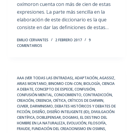
oxímoron cuenta con más de cien de estas
expresiones. La parte más sencilla en la
elaboración de este diccionario es la que
consiste en dar las definiciones de estas…
EMILIO CERVANTES
2 FEBRERO 2017
9
COMENTARIOS
AAA (VER TODAS LAS ENTRADAS)
,
ADAPTACIÓN
,
AGASSIZ
,
ARIAS MONTANO
,
BINOMIO CON-CON
,
BIOLOGÍA
,
CIENCIA
A DEBATE
,
CONCEPTO DE ESPECIE
,
CONFUSIÓN
,
CONFUSIÓN MENTAL
,
CONOCIMIENTO
,
CONTRADICCIÓN
,
CREACIÓN
,
CREENCIA
,
CRÍTICA
,
CRÍTICOS DE DARWIN
,
CUVIER
,
DARWINISMO
,
DEBATES HISTÓRICOS Y DEBATES DE
FICCIÓN
,
DISEÑO
,
DISEÑO INTELIGENTE (ID)
,
DIVULGACIÓN
CIENTÍFICA
,
DOBLEPENSAR
,
DOGMAS
,
EL DESTINO DEL
HOMBRE EN LA NATURALEZA
,
EVOLUCIÓN
,
FILOSOFÍA
,
FRAUDE
,
FUNDACIÓN DEL CREACIONISMO EN OSMNS
,