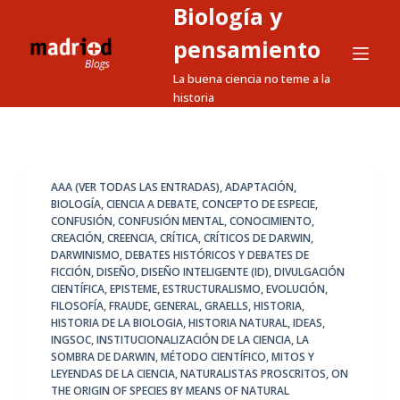
Biología y
S
a
pensamiento
l
La buena ciencia no teme a la
t
historia
a
r
a
l
AAA (VER TODAS LAS ENTRADAS)
,
ADAPTACIÓN
,
BIOLOGÍA
,
CIENCIA A DEBATE
,
CONCEPTO DE ESPECIE
,
c
CONFUSIÓN
,
CONFUSIÓN MENTAL
,
CONOCIMIENTO
,
o
CREACIÓN
,
CREENCIA
,
CRÍTICA
,
CRÍTICOS DE DARWIN
,
n
DARWINISMO
,
DEBATES HISTÓRICOS Y DEBATES DE
FICCIÓN
,
DISEÑO
,
DISEÑO INTELIGENTE (ID)
,
DIVULGACIÓN
t
CIENTÍFICA
,
EPISTEME
,
ESTRUCTURALISMO
,
EVOLUCIÓN
,
e
FILOSOFÍA
,
FRAUDE
,
GENERAL
,
GRAELLS
,
HISTORIA
,
n
HISTORIA DE LA BIOLOGIA
,
HISTORIA NATURAL
,
IDEAS
,
INGSOC
,
INSTITUCIONALIZACIÓN DE LA CIENCIA
,
LA
i
SOMBRA DE DARWIN
,
MÉTODO CIENTÍFICO
,
MITOS Y
d
LEYENDAS DE LA CIENCIA
,
NATURALISTAS PROSCRITOS
,
ON
o
THE ORIGIN OF SPECIES BY MEANS OF NATURAL