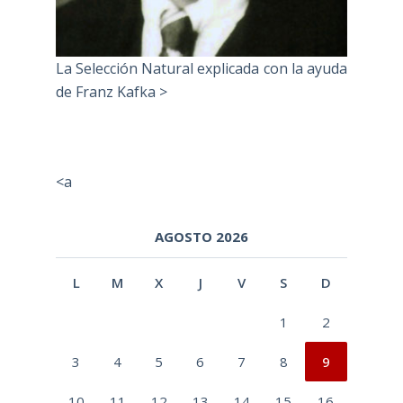
La Selección Natural explicada con la ayuda
de Franz Kafka >
<a
AGOSTO 2026
L
M
X
J
V
S
D
1
2
3
4
5
6
7
8
9
10
11
12
13
14
15
16