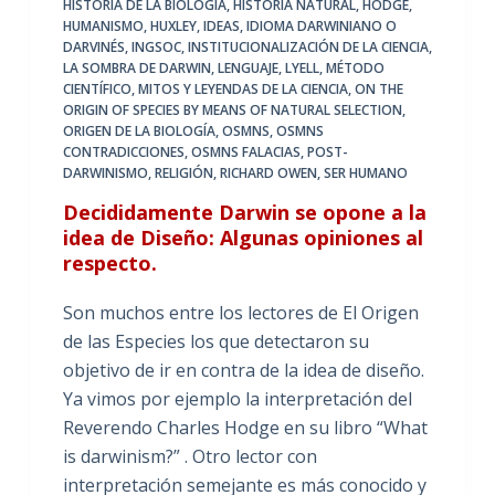
HISTORIA DE LA BIOLOGIA
,
HISTORIA NATURAL
,
HODGE
,
HUMANISMO
,
HUXLEY
,
IDEAS
,
IDIOMA DARWINIANO O
DARVINÉS
,
INGSOC
,
INSTITUCIONALIZACIÓN DE LA CIENCIA
,
LA SOMBRA DE DARWIN
,
LENGUAJE
,
LYELL
,
MÉTODO
CIENTÍFICO
,
MITOS Y LEYENDAS DE LA CIENCIA
,
ON THE
ORIGIN OF SPECIES BY MEANS OF NATURAL SELECTION
,
ORIGEN DE LA BIOLOGÍA
,
OSMNS
,
OSMNS
CONTRADICCIONES
,
OSMNS FALACIAS
,
POST-
DARWINISMO
,
RELIGIÓN
,
RICHARD OWEN
,
SER HUMANO
Decididamente Darwin se opone a la
idea de Diseño: Algunas opiniones al
respecto.
Son muchos entre los lectores de El Origen
de las Especies los que detectaron su
objetivo de ir en contra de la idea de diseño.
Ya vimos por ejemplo la interpretación del
Reverendo Charles Hodge en su libro “What
is darwinism?” . Otro lector con
interpretación semejante es más conocido y