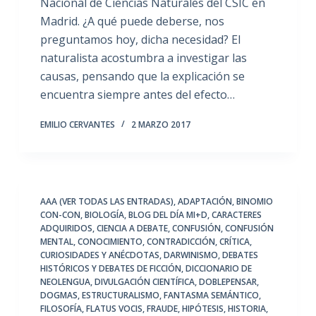
Nacional de Ciencias Naturales del CSIC en
Madrid. ¿A qué puede deberse, nos
preguntamos hoy, dicha necesidad? El
naturalista acostumbra a investigar las
causas, pensando que la explicación se
encuentra siempre antes del efecto…
EMILIO CERVANTES
2 MARZO 2017
AAA (VER TODAS LAS ENTRADAS)
,
ADAPTACIÓN
,
BINOMIO
CON-CON
,
BIOLOGÍA
,
BLOG DEL DÍA MI+D
,
CARACTERES
ADQUIRIDOS
,
CIENCIA A DEBATE
,
CONFUSIÓN
,
CONFUSIÓN
MENTAL
,
CONOCIMIENTO
,
CONTRADICCIÓN
,
CRÍTICA
,
CURIOSIDADES Y ANÉCDOTAS
,
DARWINISMO
,
DEBATES
HISTÓRICOS Y DEBATES DE FICCIÓN
,
DICCIONARIO DE
NEOLENGUA
,
DIVULGACIÓN CIENTÍFICA
,
DOBLEPENSAR
,
DOGMAS
,
ESTRUCTURALISMO
,
FANTASMA SEMÁNTICO
,
FILOSOFÍA
,
FLATUS VOCIS
,
FRAUDE
,
HIPÓTESIS
,
HISTORIA
,