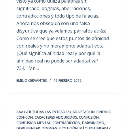
visto ya como utiliza palabras sin
significado, dogmas, aberraciones,
contradicciones y todo tipo de falacias.
Ahora nos obsequia con una falsa
disyuntiva que ya veíamos párrafos atrás:
Como se cree que estos puntos de afinidad
son reales y no meramente adaptativos,
¿Qué significa afinidad real y por qué la
afinidad real no puede ser adaptativa?
734. Mr.…
EMILIO CERVANTES
16 FEBRERO 2015
AAA (VER TODAS LAS ENTRADAS)
,
ADAPTACIÓN
,
BINOMIO
CON-CON
,
CARACTERES ADQUIRIDOS
,
CONFUSIÓN
,
CONFUSIÓN MENTAL
,
CONTRADICCIÓN
,
DARWINISMO
,
DOBLEPENSAR
,
DOGMAS
,
EVOLUCIÓN
,
MÁQUINA INCAPAZ