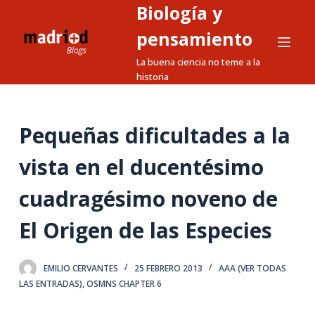
Biología y
S
a
pensamiento
l
La buena ciencia no teme a la
t
historia
a
r
a
Pequeñas dificultades a la
l
vista en el ducentésimo
c
o
cuadragésimo noveno de
n
t
El Origen de las Especies
e
n
EMILIO CERVANTES
25 FEBRERO 2013
AAA (VER TODAS
i
LAS ENTRADAS)
,
OSMNS CHAPTER 6
d
o