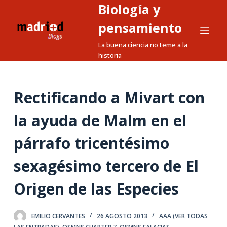
Biología y
S
a
pensamiento
l
La buena ciencia no teme a la
t
historia
a
r
a
Rectificando a Mivart con
l
la ayuda de Malm en el
c
o
párrafo tricentésimo
n
t
sexagésimo tercero de El
e
n
Origen de las Especies
i
d
EMILIO CERVANTES
26 AGOSTO 2013
AAA (VER TODAS
o