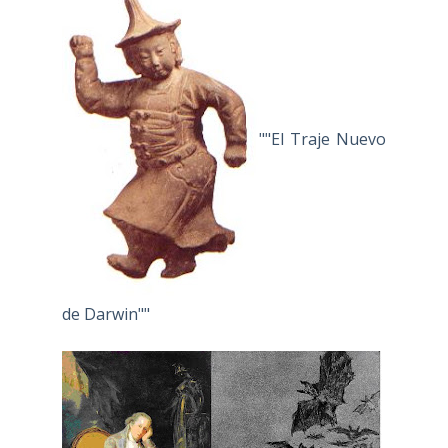
""El Traje Nuevo
de Darwin""