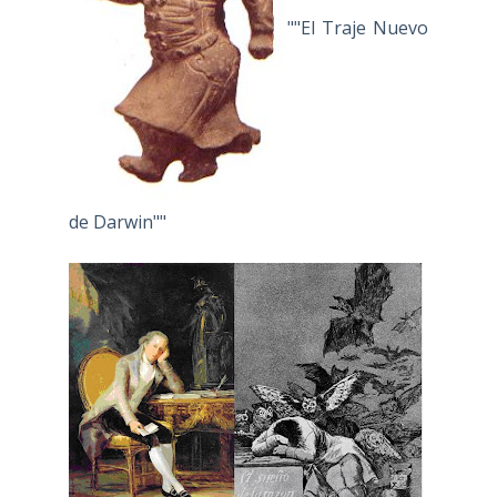
""El Traje Nuevo
de Darwin""