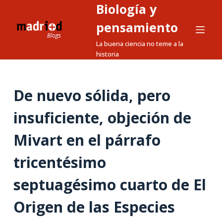
Biología y
S
a
pensamiento
l
La buena ciencia no teme a la
t
historia
a
r
a
De nuevo sólida, pero
l
insuficiente, objeción de
c
o
Mivart en el párrafo
n
t
tricentésimo
e
n
septuagésimo cuarto de El
i
Origen de las Especies
d
o