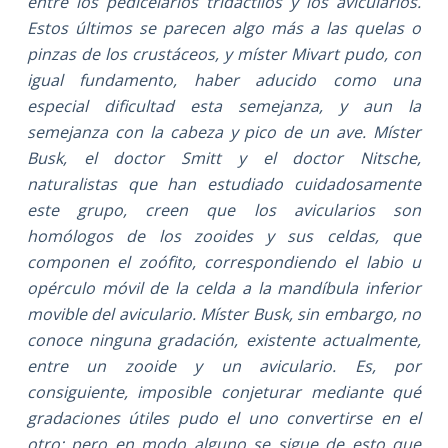
entre los pedicelarios tridáctilos y los avicularios.
Estos últimos se parecen algo más a las quelas o
pinzas de los crustáceos, y míster Mivart pudo, con
igual fundamento, haber aducido como una
especial dificultad esta semejanza, y aun la
semejanza con la cabeza y pico de un ave. Míster
Busk, el doctor Smitt y el doctor Nitsche,
naturalistas que han estudiado cuidadosamente
este grupo, creen que los avicularios son
homólogos de los zooides y sus celdas, que
componen el zoófito, correspondiendo el labio u
opérculo móvil de la celda a la mandíbula inferior
movible del aviculario. Míster Busk, sin embargo, no
conoce ninguna gradación, existente actualmente,
entre un zooide y un aviculario. Es, por
consiguiente, imposible conjeturar mediante qué
gradaciones útiles pudo el uno convertirse en el
otro; pero en modo alguno se sigue de esto que