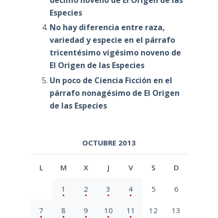
Especies
No hay diferencia entre raza,
variedad y especie en el párrafo
tricentésimo vigésimo noveno de
El Origen de las Especies
Un poco de Ciencia Ficción en el
párrafo nonagésimo de El Origen
de las Especies
OCTUBRE 2013
L
M
X
J
V
S
D
1
2
3
4
5
6
7
8
9
10
11
12
13