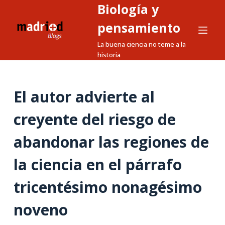
Biología y
S
a
pensamiento
l
La buena ciencia no teme a la
t
historia
a
r
a
El autor advierte al
l
creyente del riesgo de
c
o
abandonar las regiones de
n
t
la ciencia en el párrafo
e
n
tricentésimo nonagésimo
i
noveno
d
o