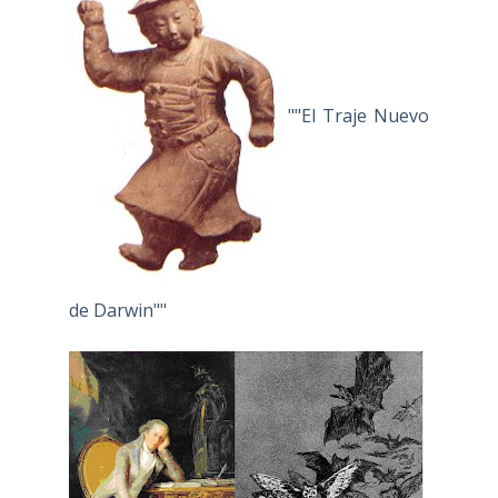
""El Traje Nuevo
de Darwin""