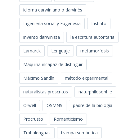
idioma darwiniano o darvinés
Ingeniería social y Eugenesia
Instinto
invento darwinista
la escritura autoritaria
Lamarck
Lenguaje
metamorfosis
Máquina incapaz de distinguir
Máximo Sandín
método experimental
naturalistas proscritos
naturphilosophie
Orwell
OSMNS
padre de la biología
Procrusto
Romanticismo
Trabalenguas
trampa semántica