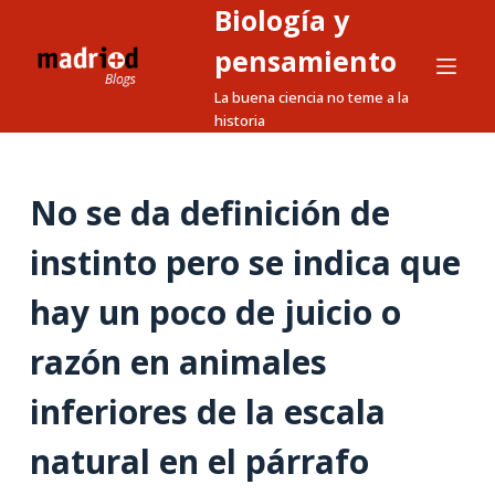
Biología y
S
a
pensamiento
l
La buena ciencia no teme a la
t
historia
a
r
a
No se da definición de
l
instinto pero se indica que
c
o
hay un poco de juicio o
n
t
razón en animales
e
n
inferiores de la escala
i
natural en el párrafo
d
o