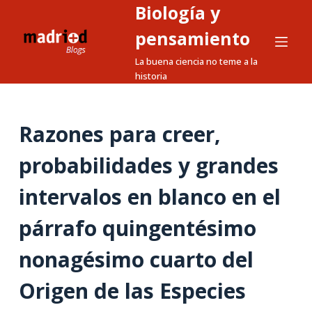
Biología y
S
a
pensamiento
l
La buena ciencia no teme a la
t
historia
a
r
a
Razones para creer,
l
probabilidades y grandes
c
o
intervalos en blanco en el
n
t
párrafo quingentésimo
e
n
nonagésimo cuarto del
i
Origen de las Especies
d
o