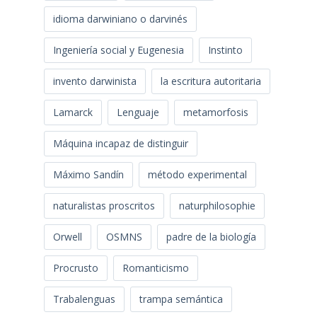
idioma darwiniano o darvinés
Ingeniería social y Eugenesia
Instinto
invento darwinista
la escritura autoritaria
Lamarck
Lenguaje
metamorfosis
Máquina incapaz de distinguir
Máximo Sandín
método experimental
naturalistas proscritos
naturphilosophie
Orwell
OSMNS
padre de la biología
Procrusto
Romanticismo
Trabalenguas
trampa semántica