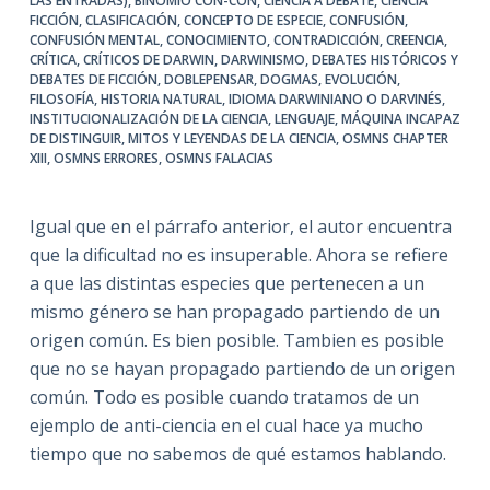
LAS ENTRADAS)
,
BINOMIO CON-CON
,
CIENCIA A DEBATE
,
CIENCIA
FICCIÓN
,
CLASIFICACIÓN
,
CONCEPTO DE ESPECIE
,
CONFUSIÓN
,
CONFUSIÓN MENTAL
,
CONOCIMIENTO
,
CONTRADICCIÓN
,
CREENCIA
,
CRÍTICA
,
CRÍTICOS DE DARWIN
,
DARWINISMO
,
DEBATES HISTÓRICOS Y
DEBATES DE FICCIÓN
,
DOBLEPENSAR
,
DOGMAS
,
EVOLUCIÓN
,
FILOSOFÍA
,
HISTORIA NATURAL
,
IDIOMA DARWINIANO O DARVINÉS
,
INSTITUCIONALIZACIÓN DE LA CIENCIA
,
LENGUAJE
,
MÁQUINA INCAPAZ
DE DISTINGUIR
,
MITOS Y LEYENDAS DE LA CIENCIA
,
OSMNS CHAPTER
XIII
,
OSMNS ERRORES
,
OSMNS FALACIAS
Igual que en el párrafo anterior, el autor encuentra
que la dificultad no es insuperable. Ahora se refiere
a que las distintas especies que pertenecen a un
mismo género se han propagado partiendo de un
origen común. Es bien posible. Tambien es posible
que no se hayan propagado partiendo de un origen
común. Todo es posible cuando tratamos de un
ejemplo de anti-ciencia en el cual hace ya mucho
tiempo que no sabemos de qué estamos hablando.