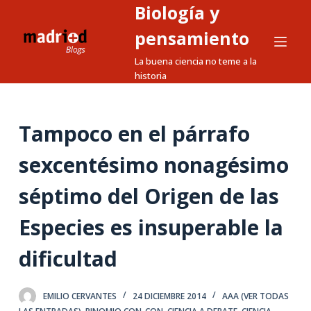
Biología y
S
a
pensamiento
l
La buena ciencia no teme a la
t
historia
a
r
a
Tampoco en el párrafo
l
sexcentésimo nonagésimo
c
o
séptimo del Origen de las
n
t
Especies es insuperable la
e
n
dificultad
i
d
EMILIO CERVANTES
24 DICIEMBRE 2014
AAA (VER TODAS
o