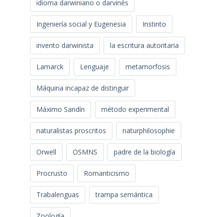
idioma darwiniano o darvinés
Ingeniería social y Eugenesia
Instinto
invento darwinista
la escritura autoritaria
Lamarck
Lenguaje
metamorfosis
Máquina incapaz de distinguir
Máximo Sandín
método experimental
naturalistas proscritos
naturphilosophie
Orwell
OSMNS
padre de la biología
Procrusto
Romanticismo
Trabalenguas
trampa semántica
Zoología