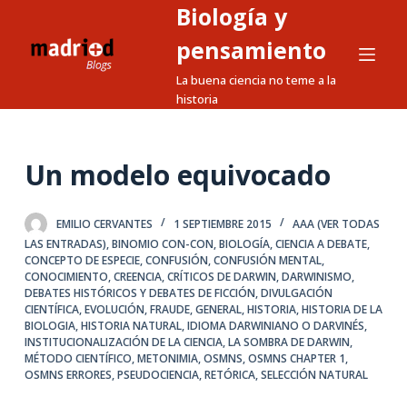
Biología y
S
a
pensamiento
l
La buena ciencia no teme a la
t
historia
a
r
a
Un modelo equivocado
l
c
EMILIO CERVANTES
1 SEPTIEMBRE 2015
AAA (VER TODAS
o
LAS ENTRADAS)
,
BINOMIO CON-CON
,
BIOLOGÍA
,
CIENCIA A DEBATE
,
n
CONCEPTO DE ESPECIE
,
CONFUSIÓN
,
CONFUSIÓN MENTAL
,
CONOCIMIENTO
,
CREENCIA
,
CRÍTICOS DE DARWIN
,
DARWINISMO
,
t
DEBATES HISTÓRICOS Y DEBATES DE FICCIÓN
,
DIVULGACIÓN
e
CIENTÍFICA
,
EVOLUCIÓN
,
FRAUDE
,
GENERAL
,
HISTORIA
,
HISTORIA DE LA
BIOLOGIA
,
HISTORIA NATURAL
,
IDIOMA DARWINIANO O DARVINÉS
,
n
INSTITUCIONALIZACIÓN DE LA CIENCIA
,
LA SOMBRA DE DARWIN
,
i
MÉTODO CIENTÍFICO
,
METONIMIA
,
OSMNS
,
OSMNS CHAPTER 1
,
d
OSMNS ERRORES
,
PSEUDOCIENCIA
,
RETÓRICA
,
SELECCIÓN NATURAL
o