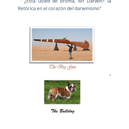
" ¿Está usted de broma, Mr Darwin?: la
Retórica en el corazón del darwinismo"
"