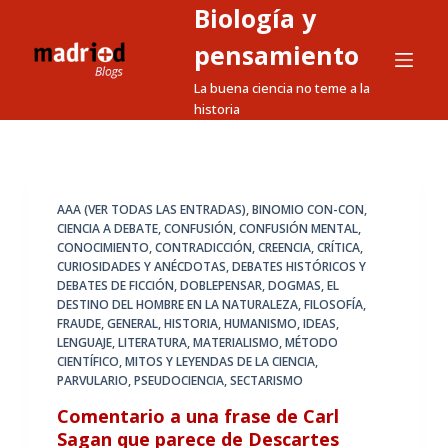
Biología y
S
a
pensamiento
l
La buena ciencia no teme a la
t
historia
a
r
a
l
AAA (VER TODAS LAS ENTRADAS)
,
BINOMIO CON-CON
,
CIENCIA A DEBATE
,
CONFUSIÓN
,
CONFUSIÓN MENTAL
,
c
CONOCIMIENTO
,
CONTRADICCIÓN
,
CREENCIA
,
CRÍTICA
,
o
CURIOSIDADES Y ANÉCDOTAS
,
DEBATES HISTÓRICOS Y
n
DEBATES DE FICCIÓN
,
DOBLEPENSAR
,
DOGMAS
,
EL
DESTINO DEL HOMBRE EN LA NATURALEZA
,
FILOSOFÍA
,
t
FRAUDE
,
GENERAL
,
HISTORIA
,
HUMANISMO
,
IDEAS
,
e
LENGUAJE
,
LITERATURA
,
MATERIALISMO
,
MÉTODO
n
CIENTÍFICO
,
MITOS Y LEYENDAS DE LA CIENCIA
,
PARVULARIO
,
PSEUDOCIENCIA
,
SECTARISMO
i
d
Comentario a una frase de Carl
Sagan que parece de Descartes
o