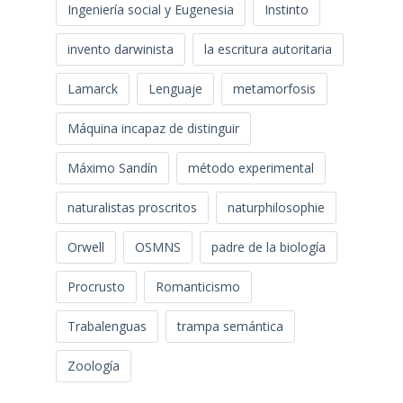
Ingeniería social y Eugenesia
Instinto
invento darwinista
la escritura autoritaria
Lamarck
Lenguaje
metamorfosis
Máquina incapaz de distinguir
Máximo Sandín
método experimental
naturalistas proscritos
naturphilosophie
Orwell
OSMNS
padre de la biología
Procrusto
Romanticismo
Trabalenguas
trampa semántica
Zoología