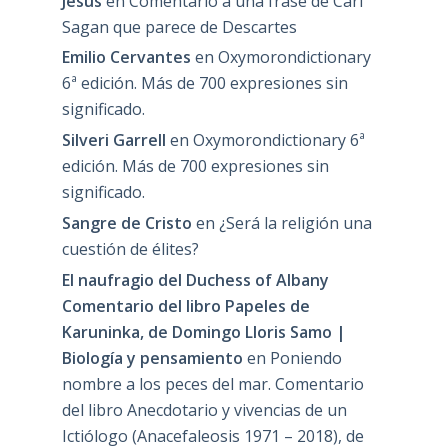
Jesús
en
Comentario a una frase de Carl
Sagan que parece de Descartes
Emilio Cervantes
en
Oxymorondictionary
6ª edición. Más de 700 expresiones sin
significado.
Silveri Garrell
en
Oxymorondictionary 6ª
edición. Más de 700 expresiones sin
significado.
Sangre de Cristo
en
¿Será la religión una
cuestión de élites?
El naufragio del Duchess of Albany
Comentario del libro Papeles de
Karuninka, de Domingo Lloris Samo |
Biología y pensamiento
en
Poniendo
nombre a los peces del mar. Comentario
del libro Anecdotario y vivencias de un
Ictiólogo (Anacefaleosis 1971 – 2018), de