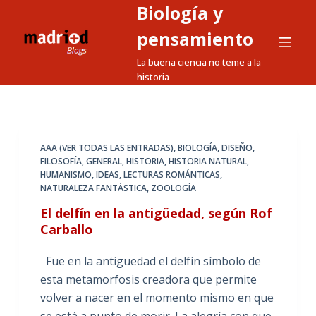
Biología y
S
a
pensamiento
l
La buena ciencia no teme a la
t
historia
a
r
a
l
AAA (VER TODAS LAS ENTRADAS)
,
BIOLOGÍA
,
DISEÑO
,
FILOSOFÍA
,
GENERAL
,
HISTORIA
,
HISTORIA NATURAL
,
c
HUMANISMO
,
IDEAS
,
LECTURAS ROMÁNTICAS
,
o
NATURALEZA FANTÁSTICA
,
ZOOLOGÍA
n
El delfín en la antigüedad, según Rof
t
Carballo
e
n
Fue en la antigüedad el delfín símbolo de
i
esta metamorfosis creadora que permite
d
volver a nacer en el momento mismo en que
o
se está a punto de morir. La alegría con que