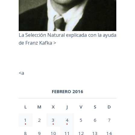
La Selección Natural explicada con la ayuda
de Franz Kafka >
<a
FEBRERO 2016
L
M
X
J
V
S
D
1
2
3
4
5
6
7
8
9
10
11
12
13
14