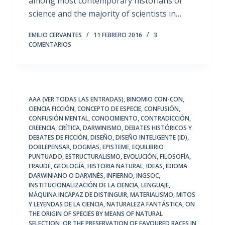
among most contemporary historians of
science and the majority of scientists in…
EMILIO CERVANTES
11 FEBRERO 2016
3
COMENTARIOS
AAA (VER TODAS LAS ENTRADAS)
,
BINOMIO CON-CON
,
CIENCIA FICCIÓN
,
CONCEPTO DE ESPECIE
,
CONFUSIÓN
,
CONFUSIÓN MENTAL
,
CONOCIMIENTO
,
CONTRADICCIÓN
,
CREENCIA
,
CRÍTICA
,
DARWINISMO
,
DEBATES HISTÓRICOS Y
DEBATES DE FICCIÓN
,
DISEÑO
,
DISEÑO INTELIGENTE (ID)
,
DOBLEPENSAR
,
DOGMAS
,
EPISTEME
,
EQUILIBRIO
PUNTUADO
,
ESTRUCTURALISMO
,
EVOLUCIÓN
,
FILOSOFÍA
,
FRAUDE
,
GEOLOGÍA
,
HISTORIA NATURAL
,
IDEAS
,
IDIOMA
DARWINIANO O DARVINÉS
,
INFIERNO
,
INGSOC
,
INSTITUCIONALIZACIÓN DE LA CIENCIA
,
LENGUAJE
,
MÁQUINA INCAPAZ DE DISTINGUIR
,
MATERIALISMO
,
MITOS
Y LEYENDAS DE LA CIENCIA
,
NATURALEZA FANTÁSTICA
,
ON
THE ORIGIN OF SPECIES BY MEANS OF NATURAL
SELECTION
,
OR THE PRESERVATION OF FAVOURED RACES IN