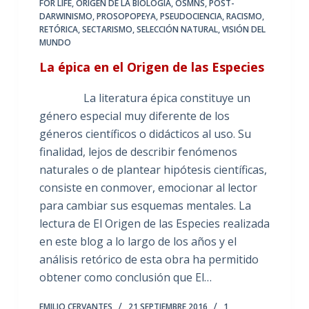
FOR LIFE
,
ORIGEN DE LA BIOLOGÍA
,
OSMNS
,
POST-
DARWINISMO
,
PROSOPOPEYA
,
PSEUDOCIENCIA
,
RACISMO
,
RETÓRICA
,
SECTARISMO
,
SELECCIÓN NATURAL
,
VISIÓN DEL
MUNDO
La épica en el Origen de las Especies
La literatura épica constituye un
género especial muy diferente de los
géneros científicos o didácticos al uso. Su
finalidad, lejos de describir fenómenos
naturales o de plantear hipótesis científicas,
consiste en conmover, emocionar al lector
para cambiar sus esquemas mentales. La
lectura de El Origen de las Especies realizada
en este blog a lo largo de los años y el
análisis retórico de esta obra ha permitido
obtener como conclusión que El…
EMILIO CERVANTES
21 SEPTIEMBRE 2016
1