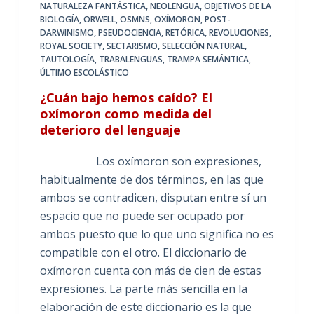
NATURALEZA FANTÁSTICA
,
NEOLENGUA
,
OBJETIVOS DE LA
BIOLOGÍA
,
ORWELL
,
OSMNS
,
OXÍMORON
,
POST-
DARWINISMO
,
PSEUDOCIENCIA
,
RETÓRICA
,
REVOLUCIONES
,
ROYAL SOCIETY
,
SECTARISMO
,
SELECCIÓN NATURAL
,
TAUTOLOGÍA
,
TRABALENGUAS
,
TRAMPA SEMÁNTICA
,
ÚLTIMO ESCOLÁSTICO
¿Cuán bajo hemos caído? El
oxímoron como medida del
deterioro del lenguaje
Los oxímoron son expresiones,
habitualmente de dos términos, en las que
ambos se contradicen, disputan entre sí un
espacio que no puede ser ocupado por
ambos puesto que lo que uno significa no es
compatible con el otro. El diccionario de
oxímoron cuenta con más de cien de estas
expresiones. La parte más sencilla en la
elaboración de este diccionario es la que