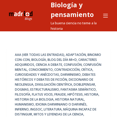
Biología y
S
a
pensamiento
l
La buena ciencia no teme a la
t
historia
a
r
a
l
AAA (VER TODAS LAS ENTRADAS)
,
ADAPTACIÓN
,
BINOMIO
CON-CON
,
BIOLOGÍA
,
BLOG DEL DÍA MI+D
,
CARACTERES
c
ADQUIRIDOS
,
CIENCIA A DEBATE
,
CONFUSIÓN
,
CONFUSIÓN
o
MENTAL
,
CONOCIMIENTO
,
CONTRADICCIÓN
,
CRÍTICA
,
n
CURIOSIDADES Y ANÉCDOTAS
,
DARWINISMO
,
DEBATES
HISTÓRICOS Y DEBATES DE FICCIÓN
,
DICCIONARIO DE
t
NEOLENGUA
,
DIVULGACIÓN CIENTÍFICA
,
DOBLEPENSAR
,
e
DOGMAS
,
ESTRUCTURALISMO
,
FANTASMA SEMÁNTICO
,
n
FILOSOFÍA
,
FLATUS VOCIS
,
FRAUDE
,
HIPÓTESIS
,
HISTORIA
,
HISTORIA DE LA BIOLOGIA
,
HISTORIA NATURAL
,
i
HUMANISMO
,
IDIOMA DARWINIANO O DARVINÉS
,
d
INFIERNO
,
INGSOC
,
LITERATURA
,
MÁQUINA INCAPAZ DE
o
DISTINGUIR
,
MITOS Y LEYENDAS DE LA CIENCIA
,