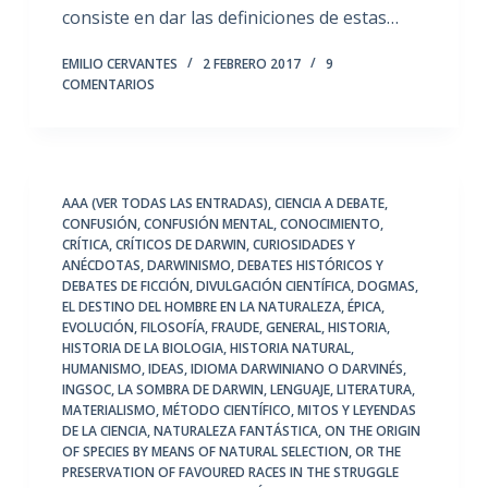
consiste en dar las definiciones de estas…
EMILIO CERVANTES
2 FEBRERO 2017
9
COMENTARIOS
AAA (VER TODAS LAS ENTRADAS)
,
CIENCIA A DEBATE
,
CONFUSIÓN
,
CONFUSIÓN MENTAL
,
CONOCIMIENTO
,
CRÍTICA
,
CRÍTICOS DE DARWIN
,
CURIOSIDADES Y
ANÉCDOTAS
,
DARWINISMO
,
DEBATES HISTÓRICOS Y
DEBATES DE FICCIÓN
,
DIVULGACIÓN CIENTÍFICA
,
DOGMAS
,
EL DESTINO DEL HOMBRE EN LA NATURALEZA
,
ÉPICA
,
EVOLUCIÓN
,
FILOSOFÍA
,
FRAUDE
,
GENERAL
,
HISTORIA
,
HISTORIA DE LA BIOLOGIA
,
HISTORIA NATURAL
,
HUMANISMO
,
IDEAS
,
IDIOMA DARWINIANO O DARVINÉS
,
INGSOC
,
LA SOMBRA DE DARWIN
,
LENGUAJE
,
LITERATURA
,
MATERIALISMO
,
MÉTODO CIENTÍFICO
,
MITOS Y LEYENDAS
DE LA CIENCIA
,
NATURALEZA FANTÁSTICA
,
ON THE ORIGIN
OF SPECIES BY MEANS OF NATURAL SELECTION
,
OR THE
PRESERVATION OF FAVOURED RACES IN THE STRUGGLE