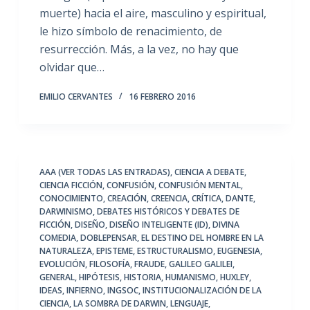
muerte) hacia el aire, masculino y espiritual,
le hizo símbolo de renacimiento, de
resurrección. Más, a la vez, no hay que
olvidar que…
EMILIO CERVANTES
16 FEBRERO 2016
AAA (VER TODAS LAS ENTRADAS)
,
CIENCIA A DEBATE
,
CIENCIA FICCIÓN
,
CONFUSIÓN
,
CONFUSIÓN MENTAL
,
CONOCIMIENTO
,
CREACIÓN
,
CREENCIA
,
CRÍTICA
,
DANTE
,
DARWINISMO
,
DEBATES HISTÓRICOS Y DEBATES DE
FICCIÓN
,
DISEÑO
,
DISEÑO INTELIGENTE (ID)
,
DIVINA
COMEDIA
,
DOBLEPENSAR
,
EL DESTINO DEL HOMBRE EN LA
NATURALEZA
,
EPISTEME
,
ESTRUCTURALISMO
,
EUGENESIA
,
EVOLUCIÓN
,
FILOSOFÍA
,
FRAUDE
,
GALILEO GALILEI
,
GENERAL
,
HIPÓTESIS
,
HISTORIA
,
HUMANISMO
,
HUXLEY
,
IDEAS
,
INFIERNO
,
INGSOC
,
INSTITUCIONALIZACIÓN DE LA
CIENCIA
,
LA SOMBRA DE DARWIN
,
LENGUAJE
,