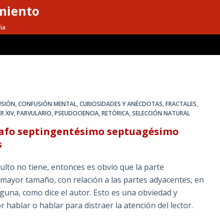
miento
ia
USIÓN
,
CONFUSIÓN MENTAL
,
CURIOSIDADES Y ANÉCDOTAS
,
FRACTALES
,
R XIV
,
PARVULARIO
,
PSEUDOCIENCIA
,
RETÓRICA
,
SELECCIÓN NATURAL
rrafo septingentésimo septuagésimo
s
dulto no tiene, entonces es obvio que la parte
e mayor tamaño, con relación a las partes adyacentes, en
lguna, como dice el autor. Esto es una obviedad y
 hablar o hablar para distraer la atención del lector.