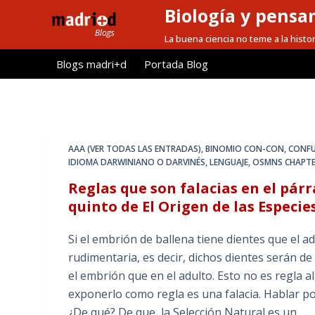
Biología y pensa
S
a
La buena ciencia no teme a la histor
l
Blogs madri+d
Portada Blog
t
a
r
a
l
AAA (VER TODAS LAS ENTRADAS)
,
BINOMIO CON-CON
,
CONF
c
IDIOMA DARWINIANO O DARVINÉS
,
LENGUAJE
,
OSMNS CHAPTE
o
Reglas que son falacias en el pá
n
quinto de El Origen de las Especie
t
e
Si el embrión de ballena tiene dientes que el a
n
rudimentaria, es decir, dichos dientes serán d
i
el embrión que en el adulto. Esto no es regla a
d
exponerlo como regla es una falacia. Hablar por
o
¿De qué? De que la Selección Natural es un…