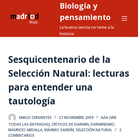
Biología y
S
a
pensamiento
l
La buena ciencia no teme a la
t
historia
a
r
a
Sesquicentenario de la
l
Selección Natural: lecturas
c
o
para entender una
n
t
tautología
e
n
EMILIO CERVANTES
27 NOVIEMBRE 2009
AAA (VER
i
TODAS LAS ENTRADAS)
,
CRÍTICOS DE DARWIN
,
DARWINISMO
,
d
MAURICIO ABDALLA
,
MÁXIMO SANDÍN
,
SELECCIÓN NATURAL
2
o
COMENTARIOS