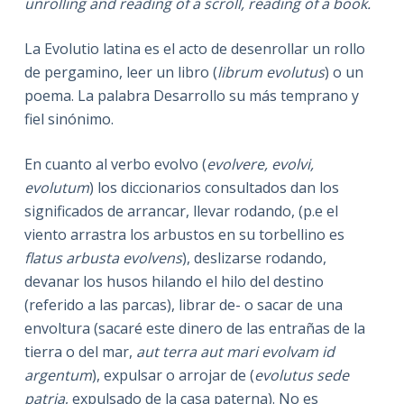
unrolling and reading of a scroll, reading of a book.
La Evolutio latina es el acto de desenrollar un rollo
de pergamino, leer un libro (
librum evolutus
) o un
poema. La palabra Desarrollo su más temprano y
fiel sinónimo.
En cuanto al verbo evolvo (
evolvere, evolvi,
evolutum
) los diccionarios consultados dan los
significados de arrancar, llevar rodando, (p.e el
viento arrastra los arbustos en su torbellino es
flatus arbusta evolvens
), deslizarse rodando,
devanar los husos hilando el hilo del destino
(referido a las parcas), librar de- o sacar de una
envoltura (sacaré este dinero de las entrañas de la
tierra o del mar,
aut terra aut mari evolvam id
argentum
), expulsar o arrojar de (
evolutus sede
patria
, expulsado de la casa paterna). No es