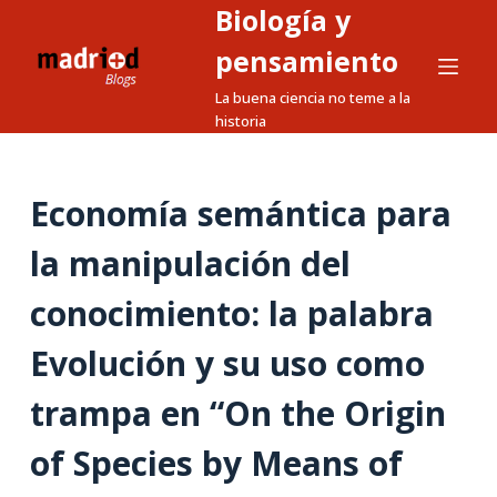
Biología y
S
a
pensamiento
l
La buena ciencia no teme a la
t
historia
a
r
a
Economía semántica para
l
la manipulación del
c
o
conocimiento: la palabra
n
t
Evolución y su uso como
e
n
trampa en “On the Origin
i
of Species by Means of
d
o