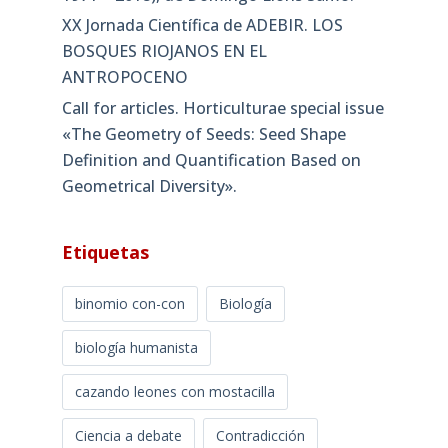
El Mediterráneo visto por un ictiólogo.
Comentario del libro Hablemos del
Mediterráneo: (y… de los peces que lo
habitan), de Domingo Lloris Samo
Una crónica del Gran Imperialismo.
Comentario del libro Papeles de Karukinka,
de Domingo Lloris Samo
Poniendo nombre a los peces del mar.
Comentario del libro Anecdotario y
vivencias de un Ictiólogo (Anacefaleosis
1971 – 2018), de Domingo Lloris Samo.
XX Jornada Científica de ADEBIR. LOS
BOSQUES RIOJANOS EN EL
ANTROPOCENO
Call for articles. Horticulturae special issue
«The Geometry of Seeds: Seed Shape
Definition and Quantification Based on