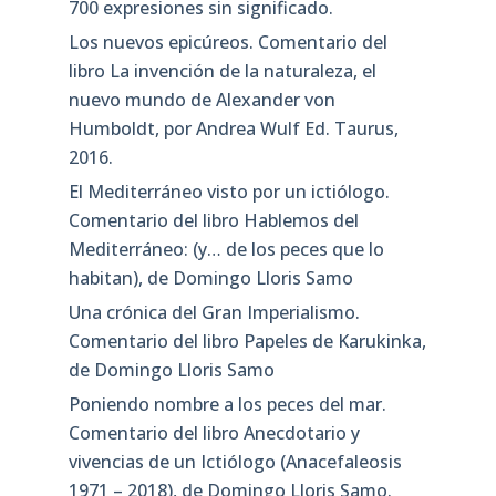
XXII Reunión Científica de ADEBIR,
miércoles, 5 de mayo de 2021. Variedades
de vid del Rioja
La Ciencia en el Valle del Cidacos:
Naturalistas y Médicos en la Corte
XXI Jornada Científica de ADEBIR. El
riojano Mariano P. Graells (1809-1898):
primer biólogo pesquero español con
proyección europea
Oxymorondictionary 6ª edición. Más de
700 expresiones sin significado.
Los nuevos epicúreos. Comentario del
libro La invención de la naturaleza, el
nuevo mundo de Alexander von
Humboldt, por Andrea Wulf Ed. Taurus,
2016.