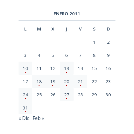
Dobzhansky, Ayala, Stebbins y
Valentine, donde se demuestra
que la Selección Natural no es
teoría sino proceso
Darwinismo: Una palabra, dos
significados y un grave error
semántico
Seminario en A Coruña. Confusión
en la Evolución: ¿Qué es la
selección natural?
ENERO 2011
L
M
X
J
V
S
D
1
2