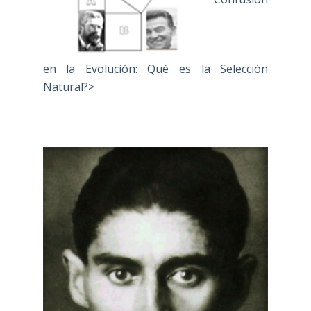
pensamiento de Unamuno sobre la
biología actual “
"Charles Darwin, o el Origen de la
Máquina Incapaz de Distinguir, artículo
publicado en Despalabro V, 69-86. 2011""
"Confusión
en la Evolución: Qué es la Selección
Natural?>