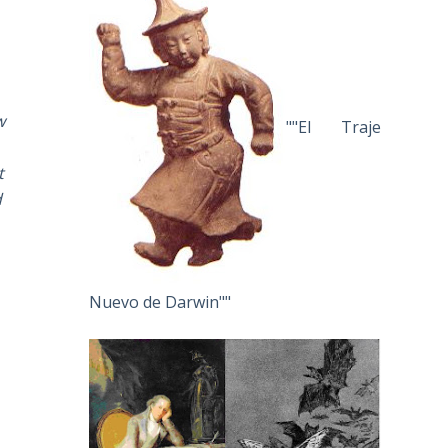
w
""El Traje
t
d
Nuevo de Darwin""