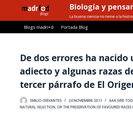
Biología y pensa
S
a
La buena ciencia no teme a la histor
l
Blogs madri+d
Portada Blog
t
a
r
a
De dos errores ha nacido u
l
adiecto y algunas razas d
c
o
tercer párrafo de El Orige
n
t
e
EMILIO CERVANTES
24 NOVIEMBRE 2011
AAA (VER TO
n
NATURAL SELECTION
,
OR THE PRESERVATION OF FAVOURED RACES I
i
d
o