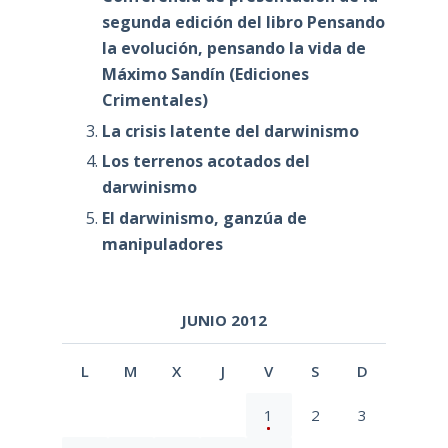
segunda edición del libro Pensando
la evolución, pensando la vida de
Máximo Sandín (Ediciones
Crimentales)
La crisis latente del darwinismo
Los terrenos acotados del
darwinismo
El darwinismo, ganzúa de
manipuladores
JUNIO 2012
L
M
X
J
V
S
D
1
2
3