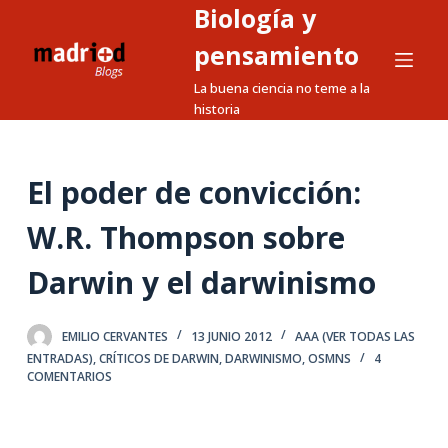
Biología y
S
a
pensamiento
l
La buena ciencia no teme a la
t
historia
a
r
a
El poder de convicción:
l
W.R. Thompson sobre
c
o
Darwin y el darwinismo
n
t
e
EMILIO CERVANTES
13 JUNIO 2012
AAA (VER TODAS LAS
ENTRADAS)
,
CRÍTICOS DE DARWIN
,
DARWINISMO
,
OSMNS
4
n
COMENTARIOS
i
d
o