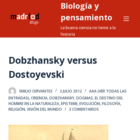
Biología y
S
a
pensamiento
l
La buena ciencia no teme a la
t
historia
a
r
a
Dobzhansky versus
l
Dostoyevski
c
o
n
EMILIO CERVANTES
2 JULIO 2012
AAA (VER TODAS LAS
t
ENTRADAS)
,
CREENCIA
,
DOBZHANSKY
,
DOGMAS
,
EL DESTINO DEL
HOMBRE EN LA NATURALEZA
,
EPISTEME
,
EVOLUCIÓN
,
FILOSOFÍA
,
e
RELIGIÓN
,
VISIÓN DEL MUNDO
3 COMENTARIOS
n
i
d
o