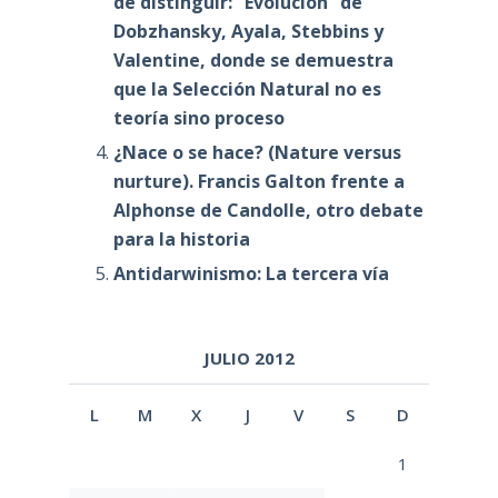
de distinguir: “Evolución” de
Dobzhansky, Ayala, Stebbins y
Valentine, donde se demuestra
que la Selección Natural no es
teoría sino proceso
¿Nace o se hace? (Nature versus
nurture). Francis Galton frente a
Alphonse de Candolle, otro debate
para la historia
Antidarwinismo: La tercera vía
JULIO 2012
L
M
X
J
V
S
D
1