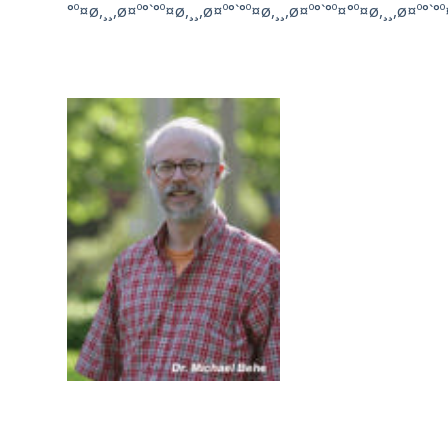
°º¤ø,¸¸,ø¤º°`°º¤ø,¸¸,ø¤º°`°º¤ø,¸¸,ø¤º°`°º¤°º¤ø,¸¸,ø¤º°`°º