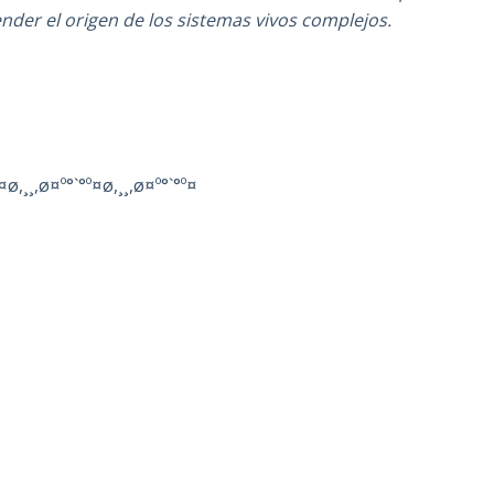
er el origen de los sistemas vivos complejos.
¤ø,¸¸,ø¤º°`°º¤ø,¸¸,ø¤º°`°º¤