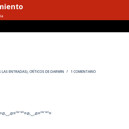
miento
ia
S LAS ENTRADAS)
,
CRÍTICOS DE DARWIN
1 COMENTARIO
¤ø,¸¸,ø¤º°`°º¤ø,¸¸,ø¤º°`°º¤