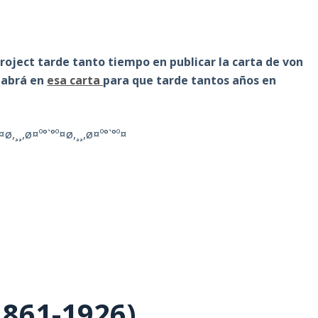
oject tarde tanto tiempo en publicar la carta de von
habrá en
esa carta
para que tarde tantos años en
¤ø,¸¸,ø¤º°`°º¤ø,¸¸,ø¤º°`°º¤
1861-1926)