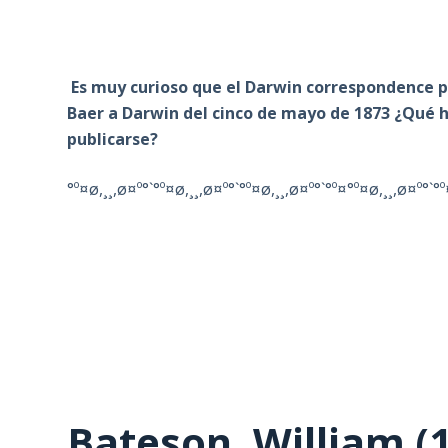
Es muy curioso que el Darwin correspondence pr
Baer a Darwin del cinco de mayo de 1873 ¿Qué 
publicarse?
°º¤ø,¸¸,ø¤º°`°º¤ø,¸¸,ø¤º°`°º¤ø,¸¸,ø¤º°`°º¤°º¤ø,¸¸,ø¤º°`°º
Bateson, William (