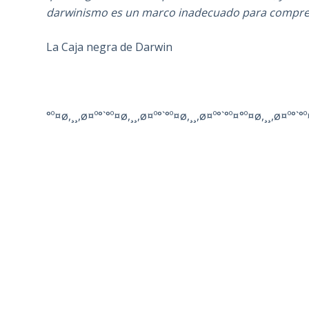
darwinismo es un marco inadecuado para comprend
La Caja negra de Darwin
°º¤ø,¸¸,ø¤º°`°º¤ø,¸¸,ø¤º°`°º¤ø,¸¸,ø¤º°`°º¤°º¤ø,¸¸,ø¤º°`°º