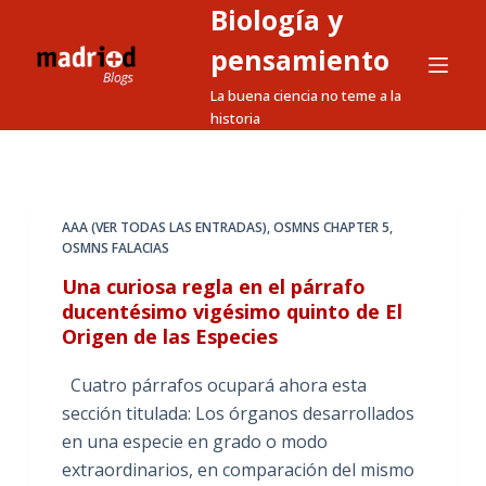
Biología y
S
a
pensamiento
l
La buena ciencia no teme a la
t
historia
a
r
a
l
AAA (VER TODAS LAS ENTRADAS)
,
OSMNS CHAPTER 5
,
OSMNS FALACIAS
c
o
Una curiosa regla en el párrafo
n
ducentésimo vigésimo quinto de El
Origen de las Especies
t
e
Cuatro párrafos ocupará ahora esta
n
sección titulada: Los órganos desarrollados
i
en una especie en grado o modo
d
extraordinarios, en comparación del mismo
o