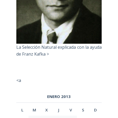
La Selección Natural explicada con la ayuda
de Franz Kafka >
<a
ENERO 2013
L
M
X
J
V
S
D