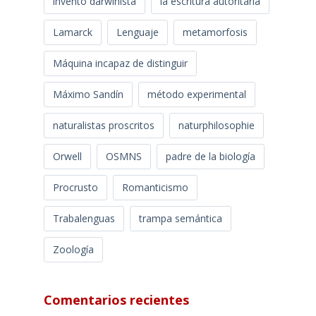
invento darwinista
la escritura autoritaria
Lamarck
Lenguaje
metamorfosis
Máquina incapaz de distinguir
Máximo Sandín
método experimental
naturalistas proscritos
naturphilosophie
Orwell
OSMNS
padre de la biología
Procrusto
Romanticismo
Trabalenguas
trampa semántica
Zoología
Comentarios recientes