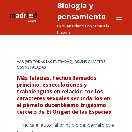
Biología y
S
a
pensamiento
l
La buena ciencia no teme a la
t
historia
a
r
a
l
AAA (VER TODAS LAS ENTRADAS)
,
OSMNS CHAPTER 5
,
OSMNS FALACIAS
c
o
Más falacias, hechos llamados
n
principio, especulaciones y
trabalenguas en relación con los
t
caracteres sexuales secundarios en
e
el párrafo ducentésimo trigésimo
n
tercero de El Origen de las Especies
i
d
Indica el autor al principio del párrafo que
o