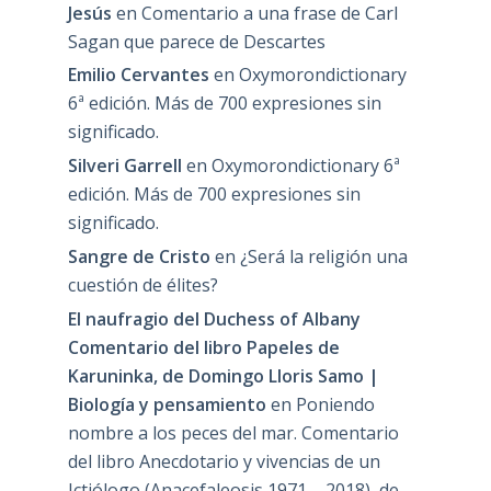
Jesús
en
Comentario a una frase de Carl
Sagan que parece de Descartes
Emilio Cervantes
en
Oxymorondictionary
6ª edición. Más de 700 expresiones sin
significado.
Silveri Garrell
en
Oxymorondictionary 6ª
edición. Más de 700 expresiones sin
significado.
Sangre de Cristo
en
¿Será la religión una
cuestión de élites?
El naufragio del Duchess of Albany
Comentario del libro Papeles de
Karuninka, de Domingo Lloris Samo |
Biología y pensamiento
en
Poniendo
nombre a los peces del mar. Comentario
del libro Anecdotario y vivencias de un
Ictiólogo (Anacefaleosis 1971 – 2018), de