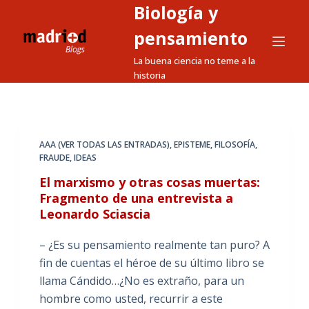
Biología y
S
a
pensamiento
l
La buena ciencia no teme a la
t
historia
a
r
a
l
AAA (VER TODAS LAS ENTRADAS)
,
EPISTEME
,
FILOSOFÍA
,
FRAUDE
,
IDEAS
c
o
El marxismo y otras cosas muertas:
n
Fragmento de una entrevista a
Leonardo Sciascia
t
e
– ¿Es su pensamiento realmente tan puro? A
n
fin de cuentas el héroe de su último libro se
i
llama Cándido…¿No es extraño, para un
d
hombre como usted, recurrir a este
o