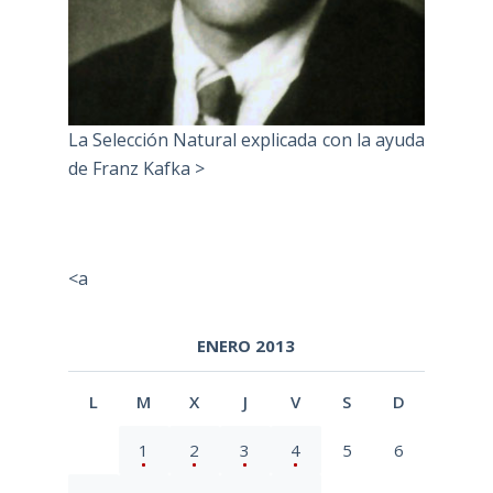
La Selección Natural explicada con la ayuda
de Franz Kafka >
<a
ENERO 2013
L
M
X
J
V
S
D
1
2
3
4
5
6