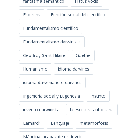
fantasma semántico
Flatus vocis
Flourens
Función social del científico
Fundamentalismo científico
Fundamentalismo darwinista
Geoffroy Saint Hilaire
Goethe
Humanismo
idioma darvinés
idioma darwiniano o darvinés
Ingeniería social y Eugenesia
Instinto
invento darwinista
la escritura autoritaria
Lamarck
Lenguaje
metamorfosis
Máquina incapaz de distinguir