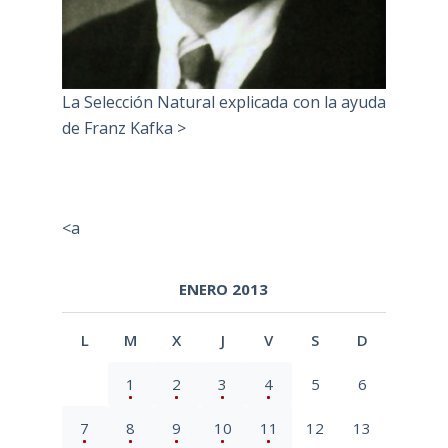
La Selección Natural explicada con la ayuda
de Franz Kafka >
<a
ENERO 2013
L
M
X
J
V
S
D
1
2
3
4
5
6
7
8
9
10
11
12
13