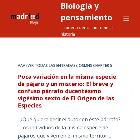
Biología y
S
a
pensamiento
l
La buena ciencia no teme a la
t
historia
a
r
a
l
AAA (VER TODAS LAS ENTRADAS)
,
OSMNS CHAPTER 5
c
Poca variación en la misma especie
o
de pájaro y un misterio: El breve y
n
confuso párrafo ducentésimo
t
vigésimo sexto de El Origen de las
e
Especies
n
¿Qué quiere decir el autor en éste párrafo?:
i
Los individuos de la misma especie de
d
pájaros que viven en el mismo territorio
o