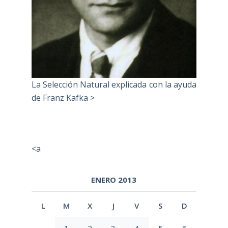
La Selección Natural explicada con la ayuda
de Franz Kafka >
<a
ENERO 2013
L
M
X
J
V
S
D
1
2
3
4
5
6