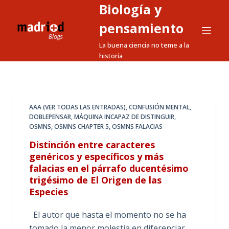
Biología y
S
a
pensamiento
l
La buena ciencia no teme a la
t
historia
a
r
a
l
AAA (VER TODAS LAS ENTRADAS)
,
CONFUSIÓN MENTAL
,
DOBLEPENSAR
,
MÁQUINA INCAPAZ DE DISTINGUIR
,
c
OSMNS
,
OSMNS CHAPTER 5
,
OSMNS FALACIAS
o
Distinción entre caracteres
n
genéricos y específicos y más
t
falacias en el párrafo ducentésimo
e
trigésimo de El Origen de las
n
Especies
i
d
El autor que hasta el momento no se ha
o
tomado la menor molestia en diferenciar