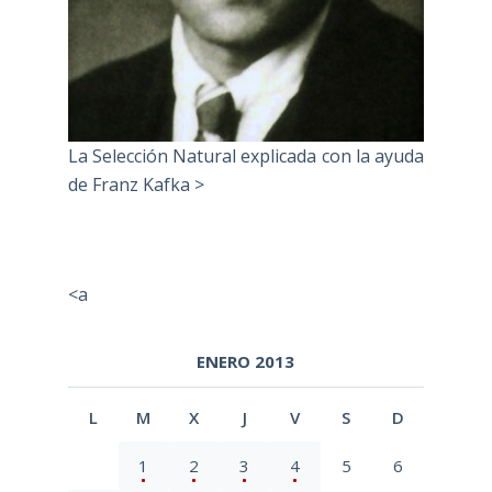
La Selección Natural explicada con la ayuda
de Franz Kafka >
<a
ENERO 2013
L
M
X
J
V
S
D
1
2
3
4
5
6