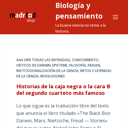
Biología y
S
a
pensamiento
l
La buena ciencia no teme a la
t
historia
a
r
a
l
AAA (VER TODAS LAS ENTRADAS)
,
CONOCIMIENTO
,
CRÍTICOS DE DARWIN
,
EPISTEME
,
FILOSOFÍA
,
FRAUDE
,
c
INSTITUCIONALIZACIÓN DE LA CIENCIA
,
MITOS Y LEYENDAS
o
DE LA CIENCIA
,
REVOLUCIONES
n
Historias de la caja negra o la cara B
t
del segundo cuarteto más famoso
e
n
Lo que sigue es la traducción libre del texto
i
que anuncia el libro titulado «The Black Box:
d
Darwin, Marx, Nietzsche, Freud — Stories»
o
del que es autor Nickell John Romjue El