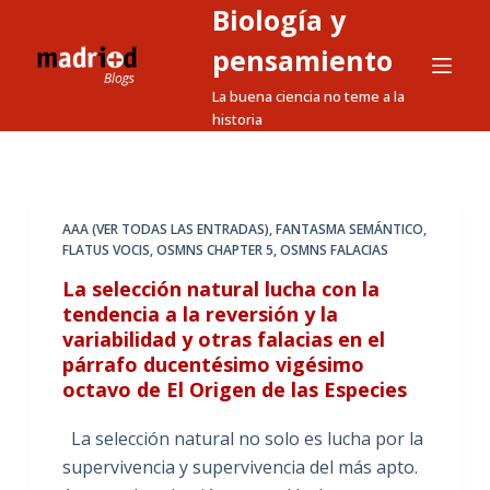
Biología y
S
a
pensamiento
l
La buena ciencia no teme a la
t
historia
a
r
a
l
AAA (VER TODAS LAS ENTRADAS)
,
FANTASMA SEMÁNTICO
,
FLATUS VOCIS
,
OSMNS CHAPTER 5
,
OSMNS FALACIAS
c
o
La selección natural lucha con la
n
tendencia a la reversión y la
variabilidad y otras falacias en el
t
párrafo ducentésimo vigésimo
e
octavo de El Origen de las Especies
n
i
La selección natural no solo es lucha por la
d
supervivencia y supervivencia del más apto.
o