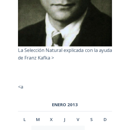
La Selección Natural explicada con la ayuda
de Franz Kafka >
<a
ENERO 2013
L
M
X
J
V
S
D