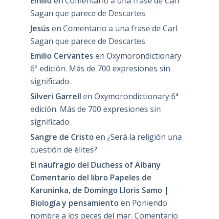
Emilio
en
Comentario a una frase de Carl
Sagan que parece de Descartes
Jesús
en
Comentario a una frase de Carl
Sagan que parece de Descartes
Emilio Cervantes
en
Oxymorondictionary
6ª edición. Más de 700 expresiones sin
significado.
Silveri Garrell
en
Oxymorondictionary 6ª
edición. Más de 700 expresiones sin
significado.
Sangre de Cristo
en
¿Será la religión una
cuestión de élites?
El naufragio del Duchess of Albany
Comentario del libro Papeles de
Karuninka, de Domingo Lloris Samo |
Biología y pensamiento
en
Poniendo
nombre a los peces del mar. Comentario