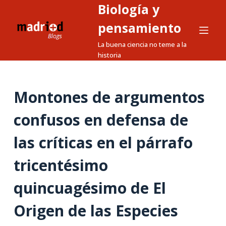
Biología y
S
a
pensamiento
l
La buena ciencia no teme a la
t
historia
a
r
a
Montones de argumentos
l
confusos en defensa de
c
o
las críticas en el párrafo
n
t
tricentésimo
e
n
quincuagésimo de El
i
Origen de las Especies
d
o