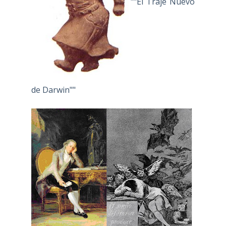
""El Traje Nuevo
de Darwin""