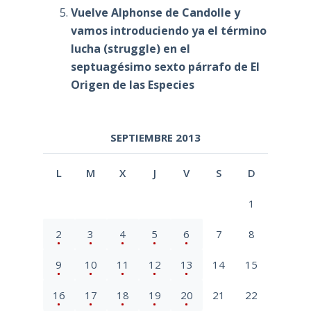
Vuelve Alphonse de Candolle y
vamos introduciendo ya el término
lucha (struggle) en el
septuagésimo sexto párrafo de El
Origen de las Especies
SEPTIEMBRE 2013
L
M
X
J
V
S
D
1
2
3
4
5
6
7
8
9
10
11
12
13
14
15
16
17
18
19
20
21
22