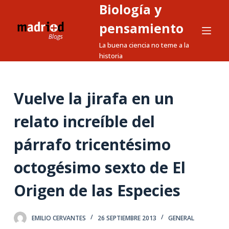
Biología y
S
a
pensamiento
l
La buena ciencia no teme a la
t
historia
a
r
a
Vuelve la jirafa en un
l
relato increíble del
c
o
párrafo tricentésimo
n
t
octogésimo sexto de El
e
n
Origen de las Especies
i
d
EMILIO CERVANTES
26 SEPTIEMBRE 2013
GENERAL
o