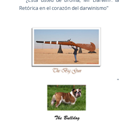
" ¿Está usted de broma, Mr Darwin?: la
Retórica en el corazón del darwinismo"
"