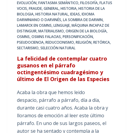
EVOLUCIÓN
,
FANTASMA SEMÁNTICO
,
FILOSOFÍA
,
FLATUS
VOCIS
,
FRAUDE
,
GENERAL
,
HISTORIA
,
HISTORIA DE LA
BIOLOGIA
,
HISTORIA NATURAL
,
IDEAS
,
IDIOMA
DARWINIANO O DARVINÉS
,
LA SOMBRA DE DARWIN
,
LAMARCK EN OSMNS
,
LENGUAJE
,
MÁQUINA INCAPAZ DE
DISTINGUIR
,
MATERIALISMO
,
ORIGEN DE LA BIOLOGÍA
,
OSMNS
,
OSMNS FALACIAS
,
PERSONIFICACIÓN
,
PSEUDOCIENCIA
,
REDUCCIONISMO
,
RELIGIÓN
,
RETÓRICA
,
SECTARISMO
,
SELECCIÓN NATURAL
La felicidad de contemplar cuatro
gusanos en el párrafo
octingentésimo cuadragésimo y
último de El Origen de las Especies
Acaba la obra que hemos leido
despacio, párrafo a párrafo, día a día,
durante casi cuatro años. Acaba la obra y
lloramos de emoción al leer este último
párrafo. En uno de sus largos paseos, el
autor se ha sentado y contempla a la