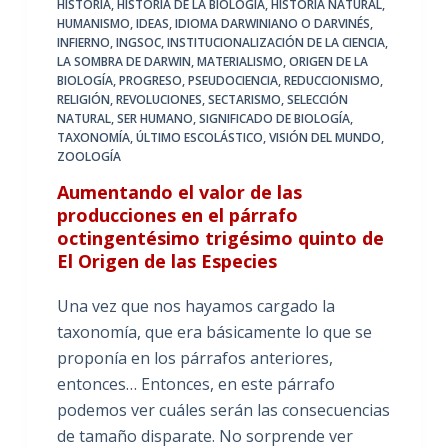
HISTORIA
,
HISTORIA DE LA BIOLOGIA
,
HISTORIA NATURAL
,
HUMANISMO
,
IDEAS
,
IDIOMA DARWINIANO O DARVINÉS
,
INFIERNO
,
INGSOC
,
INSTITUCIONALIZACIÓN DE LA CIENCIA
,
LA SOMBRA DE DARWIN
,
MATERIALISMO
,
ORIGEN DE LA
BIOLOGÍA
,
PROGRESO
,
PSEUDOCIENCIA
,
REDUCCIONISMO
,
RELIGIÓN
,
REVOLUCIONES
,
SECTARISMO
,
SELECCIÓN
NATURAL
,
SER HUMANO
,
SIGNIFICADO DE BIOLOGÍA
,
TAXONOMÍA
,
ÚLTIMO ESCOLÁSTICO
,
VISIÓN DEL MUNDO
,
ZOOLOGÍA
Aumentando el valor de las
producciones en el párrafo
octingentésimo trigésimo quinto de
El Origen de las Especies
Una vez que nos hayamos cargado la
taxonomía, que era básicamente lo que se
proponía en los párrafos anteriores,
entonces… Entonces, en este párrafo
podemos ver cuáles serán las consecuencias
de tamaño disparate. No sorprende ver