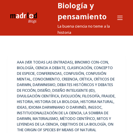
Biología y
S
a
pensamiento
l
La buena ciencia no teme a la
t
historia
a
r
a
l
AAA (VER TODAS LAS ENTRADAS)
,
BINOMIO CON-CON
,
BIOLOGÍA
,
CIENCIA A DEBATE
,
CLASIFICACIÓN
,
CONCEPTO
c
DE ESPECIE
,
CONFERENCIAS
,
CONFUSIÓN
,
CONFUSIÓN
o
MENTAL
,
CONOCIMIENTO
,
CREENCIA
,
CRÍTICA
,
CRÍTICOS DE
n
DARWIN
,
DARWINISMO
,
DEBATES HISTÓRICOS Y DEBATES
DE FICCIÓN
,
DISEÑO
,
DISEÑO INTELIGENTE (ID)
,
t
DIVULGACIÓN CIENTÍFICA
,
EVOLUCIÓN
,
FILOSOFÍA
,
FRAUDE
,
e
HISTORIA
,
HISTORIA DE LA BIOLOGIA
,
HISTORIA NATURAL
,
n
IDEAS
,
IDIOMA DARWINIANO O DARVINÉS
,
INGSOC
,
INSTITUCIONALIZACIÓN DE LA CIENCIA
,
LA SOMBRA DE
i
DARWIN
,
MATERIALISMO
,
MÉTODO CIENTÍFICO
,
MITOS Y
d
LEYENDAS DE LA CIENCIA
,
OBJETIVOS DE LA BIOLOGÍA
,
ON
o
THE ORIGIN OF SPECIES BY MEANS OF NATURAL