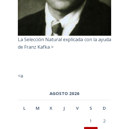
La Selección Natural explicada con la ayuda
de Franz Kafka >
<a
AGOSTO 2026
L
M
X
J
V
S
D
1
2