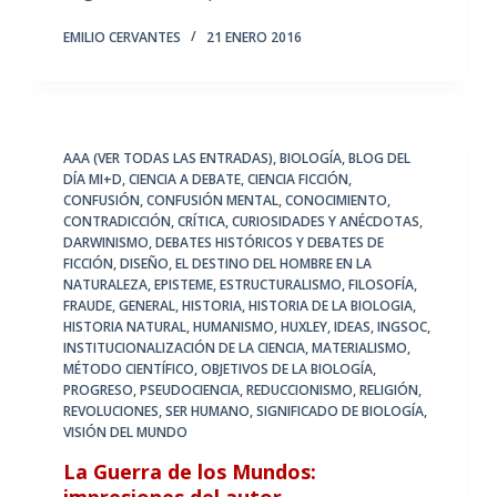
EMILIO CERVANTES
21 ENERO 2016
AAA (VER TODAS LAS ENTRADAS)
,
BIOLOGÍA
,
BLOG DEL
DÍA MI+D
,
CIENCIA A DEBATE
,
CIENCIA FICCIÓN
,
CONFUSIÓN
,
CONFUSIÓN MENTAL
,
CONOCIMIENTO
,
CONTRADICCIÓN
,
CRÍTICA
,
CURIOSIDADES Y ANÉCDOTAS
,
DARWINISMO
,
DEBATES HISTÓRICOS Y DEBATES DE
FICCIÓN
,
DISEÑO
,
EL DESTINO DEL HOMBRE EN LA
NATURALEZA
,
EPISTEME
,
ESTRUCTURALISMO
,
FILOSOFÍA
,
FRAUDE
,
GENERAL
,
HISTORIA
,
HISTORIA DE LA BIOLOGIA
,
HISTORIA NATURAL
,
HUMANISMO
,
HUXLEY
,
IDEAS
,
INGSOC
,
INSTITUCIONALIZACIÓN DE LA CIENCIA
,
MATERIALISMO
,
MÉTODO CIENTÍFICO
,
OBJETIVOS DE LA BIOLOGÍA
,
PROGRESO
,
PSEUDOCIENCIA
,
REDUCCIONISMO
,
RELIGIÓN
,
REVOLUCIONES
,
SER HUMANO
,
SIGNIFICADO DE BIOLOGÍA
,
VISIÓN DEL MUNDO
La Guerra de los Mundos:
impresiones del autor