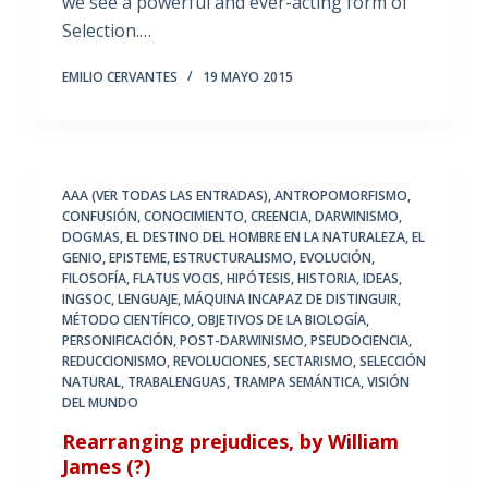
we see a powerful and ever-acting form of
Selection.…
EMILIO CERVANTES
19 MAYO 2015
AAA (VER TODAS LAS ENTRADAS)
,
ANTROPOMORFISMO
,
CONFUSIÓN
,
CONOCIMIENTO
,
CREENCIA
,
DARWINISMO
,
DOGMAS
,
EL DESTINO DEL HOMBRE EN LA NATURALEZA
,
EL
GENIO
,
EPISTEME
,
ESTRUCTURALISMO
,
EVOLUCIÓN
,
FILOSOFÍA
,
FLATUS VOCIS
,
HIPÓTESIS
,
HISTORIA
,
IDEAS
,
INGSOC
,
LENGUAJE
,
MÁQUINA INCAPAZ DE DISTINGUIR
,
MÉTODO CIENTÍFICO
,
OBJETIVOS DE LA BIOLOGÍA
,
PERSONIFICACIÓN
,
POST-DARWINISMO
,
PSEUDOCIENCIA
,
REDUCCIONISMO
,
REVOLUCIONES
,
SECTARISMO
,
SELECCIÓN
NATURAL
,
TRABALENGUAS
,
TRAMPA SEMÁNTICA
,
VISIÓN
DEL MUNDO
Rearranging prejudices, by William
James (?)