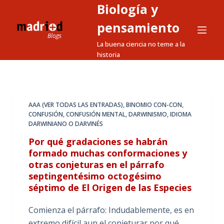
Biología y
S
a
pensamiento
l
La buena ciencia no teme a la
t
historia
a
r
a
l
AAA (VER TODAS LAS ENTRADAS)
,
BINOMIO CON-CON
,
CONFUSIÓN
,
CONFUSIÓN MENTAL
,
DARWINISMO
,
IDIOMA
c
DARWINIANO O DARVINÉS
o
Por qué gradaciones se habrán
n
formado muchas conformaciones y
t
otras conjeturas en el párrafo
e
septingentésimo octogésimo
n
séptimo de El Origen de las Especies
i
d
Comienza el párrafo: Indudablemente, es en
o
extremo difícil aun el conjeturar por qué