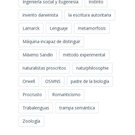
Ingeniería social y Eugenesia
Instinto
invento darwinista
la escritura autoritaria
Lamarck
Lenguaje
metamorfosis
Máquina incapaz de distinguir
Máximo Sandín
método experimental
naturalistas proscritos
naturphilosophie
Orwell
OSMNS
padre de la biología
Procrusto
Romanticismo
Trabalenguas
trampa semántica
Zoología