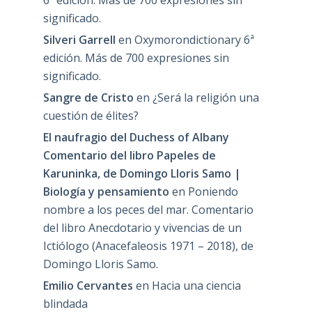
6ª edición. Más de 700 expresiones sin
significado.
Silveri Garrell
en
Oxymorondictionary 6ª
edición. Más de 700 expresiones sin
significado.
Sangre de Cristo
en
¿Será la religión una
cuestión de élites?
El naufragio del Duchess of Albany
Comentario del libro Papeles de
Karuninka, de Domingo Lloris Samo |
Biología y pensamiento
en
Poniendo
nombre a los peces del mar. Comentario
del libro Anecdotario y vivencias de un
Ictiólogo (Anacefaleosis 1971 – 2018), de
Domingo Lloris Samo.
Emilio Cervantes
en
Hacia una ciencia
blindada