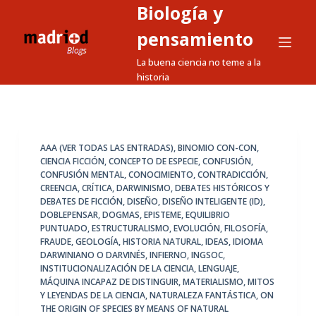
Biología y
S
a
pensamiento
l
La buena ciencia no teme a la
t
historia
a
r
a
l
AAA (VER TODAS LAS ENTRADAS)
,
BINOMIO CON-CON
,
CIENCIA FICCIÓN
,
CONCEPTO DE ESPECIE
,
CONFUSIÓN
,
c
CONFUSIÓN MENTAL
,
CONOCIMIENTO
,
CONTRADICCIÓN
,
o
CREENCIA
,
CRÍTICA
,
DARWINISMO
,
DEBATES HISTÓRICOS Y
n
DEBATES DE FICCIÓN
,
DISEÑO
,
DISEÑO INTELIGENTE (ID)
,
DOBLEPENSAR
,
DOGMAS
,
EPISTEME
,
EQUILIBRIO
t
PUNTUADO
,
ESTRUCTURALISMO
,
EVOLUCIÓN
,
FILOSOFÍA
,
e
FRAUDE
,
GEOLOGÍA
,
HISTORIA NATURAL
,
IDEAS
,
IDIOMA
n
DARWINIANO O DARVINÉS
,
INFIERNO
,
INGSOC
,
INSTITUCIONALIZACIÓN DE LA CIENCIA
,
LENGUAJE
,
i
MÁQUINA INCAPAZ DE DISTINGUIR
,
MATERIALISMO
,
MITOS
d
Y LEYENDAS DE LA CIENCIA
,
NATURALEZA FANTÁSTICA
,
ON
o
THE ORIGIN OF SPECIES BY MEANS OF NATURAL