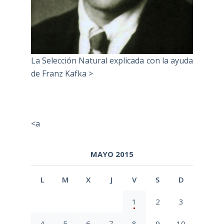
La Selección Natural explicada con la ayuda
de Franz Kafka >
<a
MAYO 2015
L
M
X
J
V
S
D
1
2
3
4
5
6
7
8
9
10