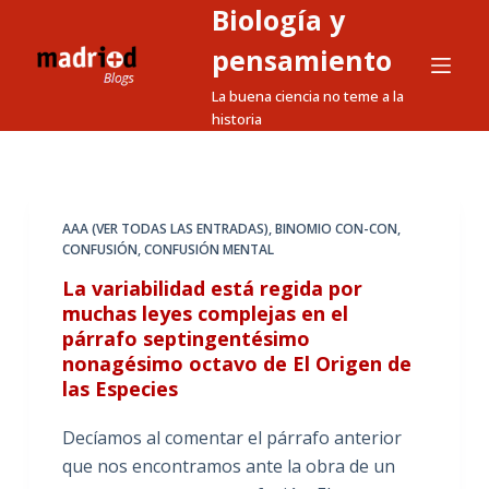
Biología y
S
a
pensamiento
l
La buena ciencia no teme a la
t
historia
a
r
a
l
AAA (VER TODAS LAS ENTRADAS)
,
BINOMIO CON-CON
,
CONFUSIÓN
,
CONFUSIÓN MENTAL
c
o
La variabilidad está regida por
n
muchas leyes complejas en el
párrafo septingentésimo
t
nonagésimo octavo de El Origen de
e
las Especies
n
i
Decíamos al comentar el párrafo anterior
d
que nos encontramos ante la obra de un
o