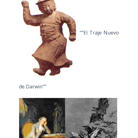
""El Traje Nuevo
de Darwin""