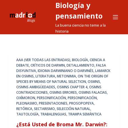
Biología y
S
a
pensamiento
l
La buena ciencia no teme a la
t
historia
a
r
a
l
AAA (VER TODAS LAS ENTRADAS)
,
BIOLOGÍA
,
CIENCIA A
DEBATE
,
CRÍTICOS DE DARWIN
,
DETALLAMIENTO
,
FALSA
c
DISYUNTIVA
,
IDIOMA DARWINIANO O DARVINÉS
,
LAMARCK
o
EN OSMNS
,
LITERATURA
,
METONIMIA
,
ON THE ORIGIN OF
n
SPECIES BY MEANS OF NATURAL SELECTION
,
OSMNS
,
OSMNS AMBIGÜEDADES
,
OSMNS CHAPTER 4
,
OSMNS
t
CONTRADICCIONES
,
OSMNS ERRORES
,
OSMNS FALACIAS
,
e
OXÍMORON
,
PERSONIFICACIÓN
,
PERSONIFICACIÓN
,
n
PLEONASMO
,
PRESENTACIONES
,
PROSOPOPEYA
,
RETÓRICA
,
SECTARISMO
,
SELECCIÓN NATURAL
,
i
TAUTOLOGÍA
,
TRABALENGUAS
,
TRAMPA SEMÁNTICA
d
¿Está Usted de Broma Mr. Darwin?:
o