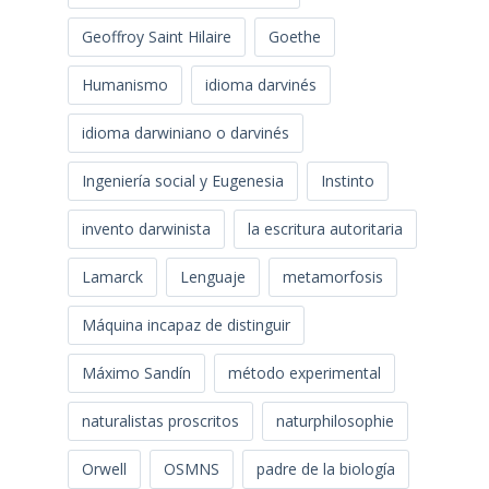
Geoffroy Saint Hilaire
Goethe
Humanismo
idioma darvinés
idioma darwiniano o darvinés
Ingeniería social y Eugenesia
Instinto
invento darwinista
la escritura autoritaria
Lamarck
Lenguaje
metamorfosis
Máquina incapaz de distinguir
Máximo Sandín
método experimental
naturalistas proscritos
naturphilosophie
Orwell
OSMNS
padre de la biología