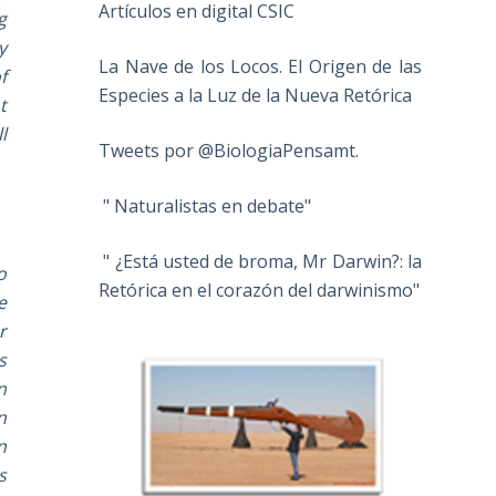
Artículos en digital CSIC
g
y
La Nave de los Locos. El Origen de las
f
Especies a la Luz de la Nueva Retórica
t
l
Tweets por @BiologiaPensamt.
" Naturalistas en debate"
" ¿Está usted de broma, Mr Darwin?: la
o
Retórica en el corazón del darwinismo"
e
r
s
n
n
n
s