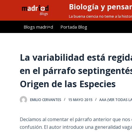
Biología y pensa
S
a
La buena ciencia no teme a la histor
l
Blogs madri+d
Portada Blog
t
a
r
a
La variabilidad está regi
l
en el párrafo septingent
c
o
Origen de las Especies
n
t
e
EMILIO CERVANTES
15 MAYO 2015
AAA (VER TODAS L
n
i
Decíamos al comentar el párrafo anterior que nos
d
confusión. El autor introduce una generalidad vag
o