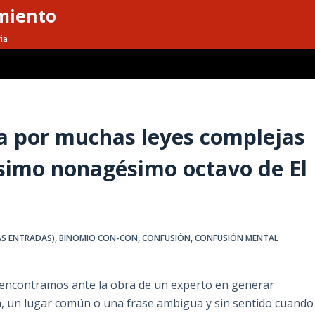
miento
ia
da por muchas leyes complejas
ésimo nonagésimo octavo de El
AS ENTRADAS)
,
BINOMIO CON-CON
,
CONFUSIÓN
,
CONFUSIÓN MENTAL
 encontramos ante la obra de un experto en generar
a, un lugar común o una frase ambigua y sin sentido cuando