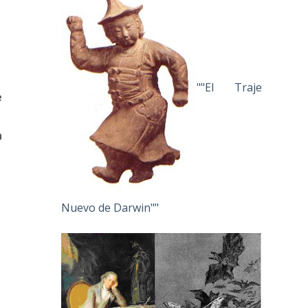
""El Traje
e
n
Nuevo de Darwin""