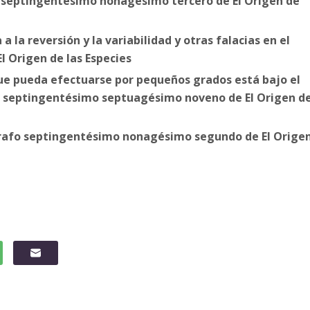
fo septingentésimo nonagésimo tercero de El Origen de
a la reversión y la variabilidad y otras falacias en el
 Origen de las Especies
e pueda efectuarse por pequeños grados está bajo el
afo septingentésimo septuagésimo noveno de El Origen d
rrafo septingentésimo nonagésimo segundo de El Orige