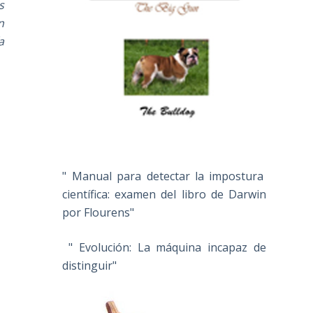
s
n
a
" Manual para detectar la impostura
científica: examen del libro de Darwin
por Flourens"
" Evolución: La máquina incapaz de
distinguir"