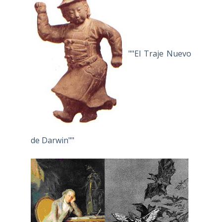
""El Traje Nuevo
de Darwin""