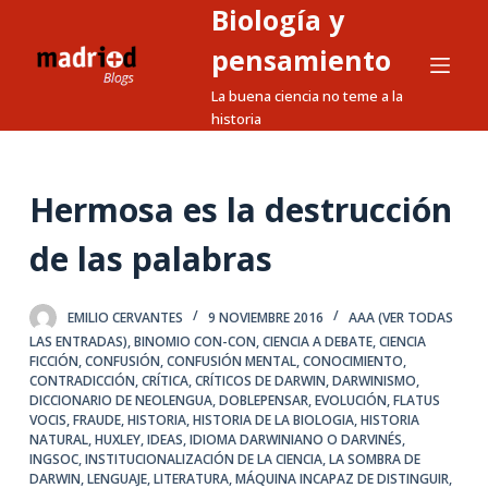
Biología y
S
a
pensamiento
l
La buena ciencia no teme a la
t
historia
a
r
a
Hermosa es la destrucción
l
de las palabras
c
o
n
EMILIO CERVANTES
9 NOVIEMBRE 2016
AAA (VER TODAS
t
LAS ENTRADAS)
,
BINOMIO CON-CON
,
CIENCIA A DEBATE
,
CIENCIA
FICCIÓN
,
CONFUSIÓN
,
CONFUSIÓN MENTAL
,
CONOCIMIENTO
,
e
CONTRADICCIÓN
,
CRÍTICA
,
CRÍTICOS DE DARWIN
,
DARWINISMO
,
n
DICCIONARIO DE NEOLENGUA
,
DOBLEPENSAR
,
EVOLUCIÓN
,
FLATUS
i
VOCIS
,
FRAUDE
,
HISTORIA
,
HISTORIA DE LA BIOLOGIA
,
HISTORIA
NATURAL
,
HUXLEY
,
IDEAS
,
IDIOMA DARWINIANO O DARVINÉS
,
d
INGSOC
,
INSTITUCIONALIZACIÓN DE LA CIENCIA
,
LA SOMBRA DE
o
DARWIN
,
LENGUAJE
,
LITERATURA
,
MÁQUINA INCAPAZ DE DISTINGUIR
,