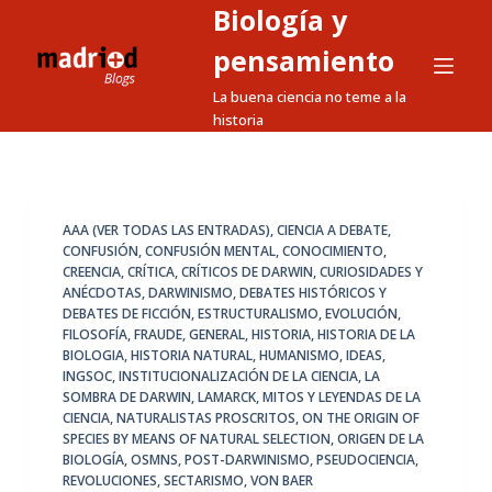
Biología y
S
a
pensamiento
l
La buena ciencia no teme a la
t
historia
a
r
a
l
AAA (VER TODAS LAS ENTRADAS)
,
CIENCIA A DEBATE
,
CONFUSIÓN
,
CONFUSIÓN MENTAL
,
CONOCIMIENTO
,
c
CREENCIA
,
CRÍTICA
,
CRÍTICOS DE DARWIN
,
CURIOSIDADES Y
o
ANÉCDOTAS
,
DARWINISMO
,
DEBATES HISTÓRICOS Y
n
DEBATES DE FICCIÓN
,
ESTRUCTURALISMO
,
EVOLUCIÓN
,
FILOSOFÍA
,
FRAUDE
,
GENERAL
,
HISTORIA
,
HISTORIA DE LA
t
BIOLOGIA
,
HISTORIA NATURAL
,
HUMANISMO
,
IDEAS
,
e
INGSOC
,
INSTITUCIONALIZACIÓN DE LA CIENCIA
,
LA
n
SOMBRA DE DARWIN
,
LAMARCK
,
MITOS Y LEYENDAS DE LA
CIENCIA
,
NATURALISTAS PROSCRITOS
,
ON THE ORIGIN OF
i
SPECIES BY MEANS OF NATURAL SELECTION
,
ORIGEN DE LA
d
BIOLOGÍA
,
OSMNS
,
POST-DARWINISMO
,
PSEUDOCIENCIA
,
o
REVOLUCIONES
,
SECTARISMO
,
VON BAER