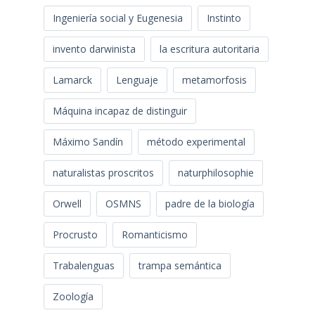
Ingeniería social y Eugenesia
Instinto
invento darwinista
la escritura autoritaria
Lamarck
Lenguaje
metamorfosis
Máquina incapaz de distinguir
Máximo Sandín
método experimental
naturalistas proscritos
naturphilosophie
Orwell
OSMNS
padre de la biología
Procrusto
Romanticismo
Trabalenguas
trampa semántica
Zoología