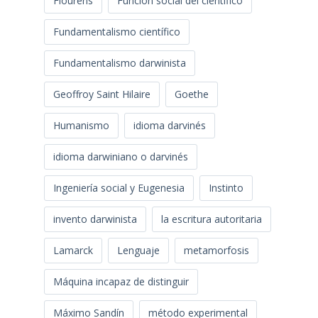
Flourens
Función social del científico
Fundamentalismo científico
Fundamentalismo darwinista
Geoffroy Saint Hilaire
Goethe
Humanismo
idioma darvinés
idioma darwiniano o darvinés
Ingeniería social y Eugenesia
Instinto
invento darwinista
la escritura autoritaria
Lamarck
Lenguaje
metamorfosis
Máquina incapaz de distinguir
Máximo Sandín
método experimental