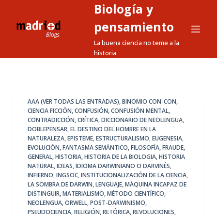
Biología y
S
a
pensamiento
l
La buena ciencia no teme a la
t
historia
a
r
a
l
AAA (VER TODAS LAS ENTRADAS)
,
BINOMIO CON-CON
,
CIENCIA FICCIÓN
,
CONFUSIÓN
,
CONFUSIÓN MENTAL
,
c
CONTRADICCIÓN
,
CRÍTICA
,
DICCIONARIO DE NEOLENGUA
,
o
DOBLEPENSAR
,
EL DESTINO DEL HOMBRE EN LA
n
NATURALEZA
,
EPISTEME
,
ESTRUCTURALISMO
,
EUGENESIA
,
EVOLUCIÓN
,
FANTASMA SEMÁNTICO
,
FILOSOFÍA
,
FRAUDE
,
t
GENERAL
,
HISTORIA
,
HISTORIA DE LA BIOLOGIA
,
HISTORIA
e
NATURAL
,
IDEAS
,
IDIOMA DARWINIANO O DARVINÉS
,
n
INFIERNO
,
INGSOC
,
INSTITUCIONALIZACIÓN DE LA CIENCIA
,
LA SOMBRA DE DARWIN
,
LENGUAJE
,
MÁQUINA INCAPAZ DE
i
DISTINGUIR
,
MATERIALISMO
,
MÉTODO CIENTÍFICO
,
d
NEOLENGUA
,
ORWELL
,
POST-DARWINISMO
,
o
PSEUDOCIENCIA
,
RELIGIÓN
,
RETÓRICA
,
REVOLUCIONES
,