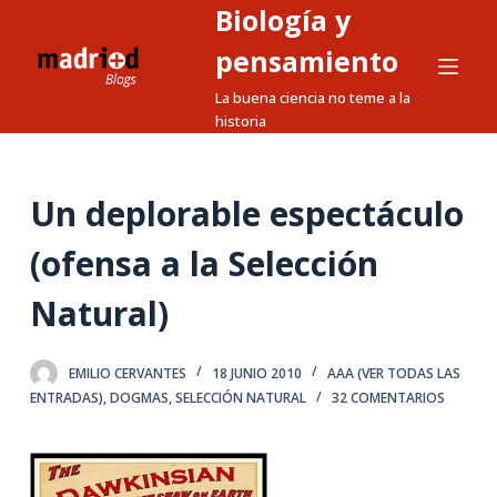
Biología y
S
a
pensamiento
l
La buena ciencia no teme a la
t
historia
a
r
a
Un deplorable espectáculo
l
(ofensa a la Selección
c
o
Natural)
n
t
e
EMILIO CERVANTES
18 JUNIO 2010
AAA (VER TODAS LAS
ENTRADAS)
,
DOGMAS
,
SELECCIÓN NATURAL
32 COMENTARIOS
n
i
d
o